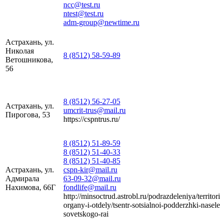
ncc@test.ru
ntest@test.ru
adm-group@newtime.ru
Астрахань, ул.
Николая
8 (8512) 58-59-89
Ветошникова,
56
8 (8512) 56-27-05
Астрахань, ул.
umcrit-trus@mail.ru
Пирогова, 53
https://cspntrus.ru/
8 (8512) 51-89-59
8 (8512) 51-40-33
8 (8512) 51-40-85
Астрахань, ул.
cspn-kir@mail.ru
Адмирала
63-09-32@mail.ru
Нахимова, 66Г
fondlife@mail.ru
http://minsoctrud.astrobl.ru/podrazdeleniya/territor
organy-i-otdely/tsentr-sotsialnoi-podderzhki-nasel
sovetskogo-rai