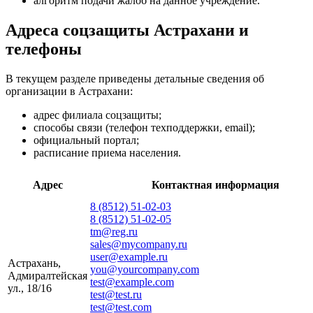
алгоритм подачи жалоб на данное учреждение.
Адреса соцзащиты Астрахани и
телефоны
В текущем разделе приведены детальные сведения об
организации в Астрахани:
адрес филиала соцзащиты;
способы связи (телефон техподдержки, email);
официальный портал;
расписание приема населения.
Адрес
Контактная информация
8 (8512) 51-02-03
8 (8512) 51-02-05
tm@reg.ru
sales@mycompany.ru
user@example.ru
Астрахань,
you@yourcompany.com
Адмиралтейская
test@example.com
ул., 18/16
test@test.ru
test@test.com