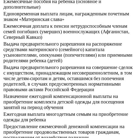
Ежемесячные пособия на ребенка (основное и
дополнительные)
Единовременная выплата лицам, награжденным почетным
знаком «Материнская слава»
Ежемесячная доплата к пенсии нетрудоспособным членам
семей погибших (умерших) военнослужащих (Афганистан,
Северный Кавказ)
Выдача предварительного разрешения на распоряжение
средствами материнского (семейного) капитала
усыновителями, опекунами (попечителями) или приемными
родителями ребенка (детей)
Выдача предварительного разрешения на совершение сделок
с имуществом, принадлежащим несовершеннолетним, в том
числе детям-сиротам и детям, оставшимся без попечения
родителей, в случаях предусмотренных нормативными
правовыми актами Российской Федерации
Назначение ежегодной компенсационной выплаты на
приобретение комплекта детской одежды для посещения
занятий на период обучения
Ежегодная выплата многодетным семьям на приобретение
одежды для ребенка
Предоставление ежемесячной денежной компенсации на
приобретение продовольственных товаров гражданам,
пострадавшим от воздействия радиации