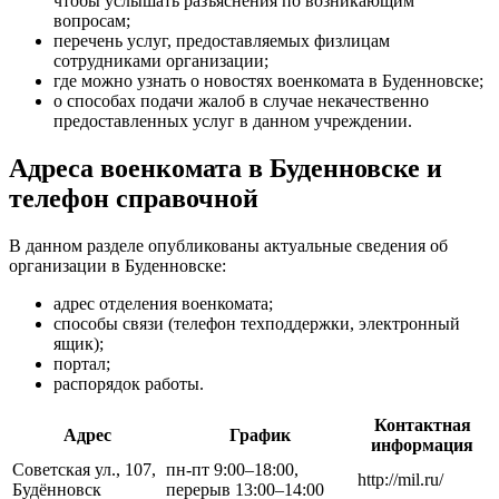
чтобы услышать разъяснения по возникающим
вопросам;
перечень услуг, предоставляемых физлицам
сотрудниками организации;
где можно узнать о новостях военкомата в Буденновске;
о способах подачи жалоб в случае некачественно
предоставленных услуг в данном учреждении.
Адреса военкомата в Буденновске и
телефон справочной
В данном разделе опубликованы актуальные сведения об
организации в Буденновске:
адрес отделения военкомата;
способы связи (телефон техподдержки, электронный
ящик);
портал;
распорядок работы.
Контактная
Адрес
График
информация
Советская ул., 107,
пн-пт 9:00–18:00,
http://mil.ru/
Будённовск
перерыв 13:00–14:00