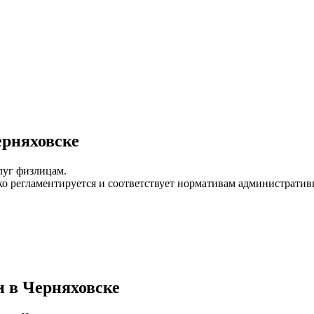
ерняховске
луг физлицам.
 регламентируется и соответствует нормативам административно
 в Черняховске