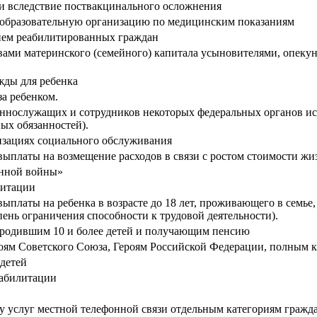
и вследствие поствакцинального осложнения
 образовательную организацию по медицинским показаниям
нием реабилитированных граждан
вами материнского (семейного) капитала усыновителями, опек
жды для ребенка
за ребенком.
еннослужащих и сотрудников некоторых федеральных органов и
ых обязанностей).
изациях социального обслуживания
ыплаты на возмещение расходов в связи с ростом стоимости жи
енной войны»
литации
платы на ребенка в возрасте до 18 лет, проживающего в семье,
епень ограничения способности к трудовой деятельности).
 родившим 10 и более детей и получающим пенсию
роям Советского Союза, Героям Российской Федерации, полным 
 детей
еабилитации
 услуг местной телефонной связи отдельным категориям гражда