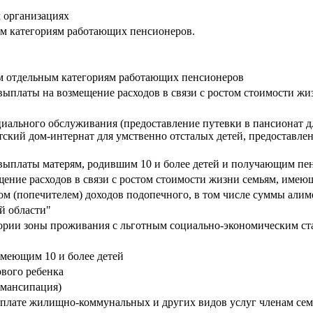
 организациях
м категориям работающих пенсионеров.
м отдельным категориям работающих пенсионеров
ыплаты на возмещение расходов в связи с ростом стоимости жиз
иального обслуживания (предоставление путевки в пансионат дл
тский дом-интернат для умственно отсталых детей, предоставле
выплаты матерям, родившим 10 и более детей и получающим пе
ние расходов в связи с ростом стоимости жизни семьям, имеющ
ом (попечителем) доходов подопечного, в том числе суммы алим
й области"
ории зоны проживания с льготным социально-экономическим ст
меющим 10 и более детей
рвого ребенка
эмансипация)
 оплате жилищно-коммунальных и других видов услуг членам с