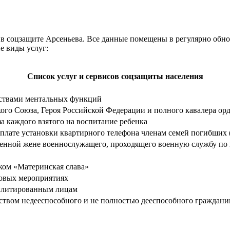
в соцзащите Арсеньева. Все данные помещены в регулярно обнов
е виды услуг:
Список услуг и сервисов соцзащиты населения
йствами ментальных функций
ого Союза, Героя Российской Федерации и полного кавалера ор
 каждого взятого на воспитание ребенка
оплате установки квартирного телефона членам семей погибши
менной жене военнослужащего, проходящего военную службу по 
ком «Материнская слава»
совых мероприятиях
билитированным лицам
ством недееспособного и не полностью дееспособного граждани