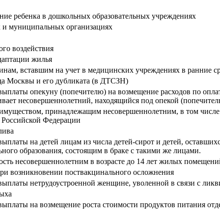
ание ребенка в дошкольных образовательных учреждениях
х и муниципальных организациях
ого воздействия
адаптации жилья
нам, вставшим на учет в медицинских учреждениях в ранние с
да Москвы и его дубликата (в ДТСЗН)
ыплаты опекуну (попечителю) на возмещение расходов по оплат
вает несовершеннолетний, находящийся под опекой (попечитель
 имуществом, принадлежащим несовершеннолетним, в том числе д
 Российской Федерации
лива
платы на детей лицам из числа детей-сирот и детей, оставших
ного образования, состоящим в браке с такими же лицами.
ность несовершеннолетним в возрасте до 14 лет жилых помещен
при возникновении поствакцинального осложнения
ыплаты нетрудоустроенной женщине, уволенной в связи с ликвид
дыха
платы на возмещение роста стоимости продуктов питания отдель