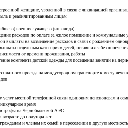
роенной женщине, уволенной в связи с ликвидацией организаци
 тыла и реабилитированным лицам
ибшего) военнослужащего (инвалида)
ние расходов по оплате за жилое помещение и коммунальные у
й выплаты на возмещение расходов в связи с рождением одновр
ыплаты отдельным категориям детей, оставшихся без попечени
висимости от времени проживания, работы
ние комплекта детской одежды для посещения занятий на пери
сплатного проезда на междугородном транспорте к месту лечен
идов
 услуг местной телефонной связи одиноким пенсионерам и семь
аникулярное время
тастрофы на Чернобыльской АЭС
возрасте до полутора лет
гражданам и членам их семей в переселении в другую местност