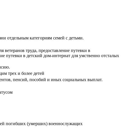
ни отдельным категориям семей с детьми.
я ветеранов труда, предоставление путевки в
ние путевки в детский дом-интернат для умственно отсталых
нсию.
им трех и более детей
ентов, пенсий, пособий и иных социальных выплат.
атусом
емей погибших (умерших) военнослужащих