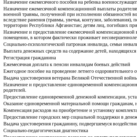
Назначение ежемесячного пособия на ребенка военнослужаще
Назначение ежемесячной компенсационной выплаты родителям
военной травмы, полученной при исполнении обязанностей в
вследствие ранения (травмы, увечья, контузии, заболевания),
территории Республики Афганистан; детям лиц, погибших при
Назначение и предоставление ежемесячной компенсационной в
помещении, в котором фактически проживает несовершеннолет
Социально-психологический патронаж инвалида, семьи инвал
Выплата денежных средств на содержание детей, находящихся 
Регистрация гражданина
Ежемесячная доплата к пенсии инвалидам боевых действий
Ежегодное пособие на проведение летнего оздоровительного о
Выдача удостоверения ветерана Великой Отечественной войн
Назначение и предоставление единовременной компенсационно
родителей.
Предоставление единовременной денежной компенсации, уста
Оказание единовременной материальной помощи гражданам, н
Компенсация расходов на приобретение и установку комплект
Предоставление городских мер социальной поддержки в денеж
Выдача удостоверения гражданину, подвергшемуся воздействи
Социально-педагогическая диагностика