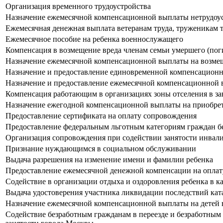
Организация временного трудоустройства
Назначение ежемесячной компенсационной выплаты нетрудоуст
Ежемесячная денежная выплата ветеранам труда, труженикам
Ежемесячное пособие на ребенка военнослужащего
Компенсация в возмещение вреда членам семьи умершего (пог
Назначение ежемесячной компенсационной выплаты на возмеще
Назначение и предоставление единовременной компенсационно
Назначение и предоставление ежемесячной компенсационной в
Компенсация работающим в организациях зоны отселения в за
Назначение ежегодной компенсационной выплаты на приобрете
Предоставление сертификата на оплату сопровождения
Предоставление федеральным льготным категориям граждан бе
Организация сопровождения при содействии занятости инвал
Признание нуждающимся в социальном обслуживании
Выдача разрешения на изменение имени и фамилии ребенка
Предоставление ежемесячной денежной компенсации на оплату
Содействие в организации отдыха и оздоровления ребенка в к
Выдача удостоверения участника ликвидации последствий ка
Назначение ежемесячной компенсационной выплаты на детей в 
Содействие безработным гражданам в переезде и безработным 