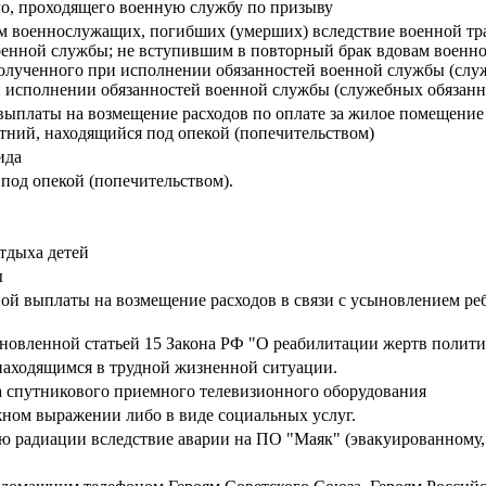
го, проходящего военную службу по призыву
 военнослужащих, погибших (умерших) вследствие военной тр
оенной службы; не вступившим в повторный брак вдовам военн
 полученного при исполнении обязанностей военной службы (слу
 исполнении обязанностей военной службы (служебных обязанно
ыплаты на возмещение расходов по оплате за жилое помещение 
ний, находящийся под опекой (попечительством)
ида
под опекой (попечительством).
тдыха детей
ы
й выплаты на возмещение расходов в связи с усыновлением реб
новленной статьей 15 Закона РФ "О реабилитации жертв полити
аходящимся в трудной жизненной ситуации.
а спутникового приемного телевизионного оборудования
ном выражении либо в виде социальных услуг.
ю радиации вследствие аварии на ПО "Маяк" (эвакуированному,