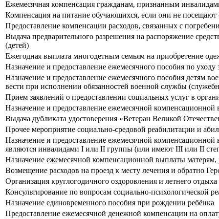
Ежемесячная компенсация гражданам, признанным инвалидам
Компенсация на питание обучающихся, если они не посещают
Предоставление компенсации расходов, связанных с погребе
Выдача предварительного разрешения на распоряжение средст
(детей)
Ежегодная выплата многодетным семьям на приобретение оде
Назначение и предоставление ежемесячного пособия по уходу 
Назначение и предоставление ежемесячного пособия детям во
вести при исполнении обязанностей военной службы (служебн
Прием заявлений о предоставлении социальных услуг в орган
Назначение и предоставление ежемесячной компенсационной в
Выдача дубликата удостоверения «Ветеран Великой Отечеств
Прочее мероприятие социально-средовой реабилитации и аби
Назначение и предоставление ежемесячной компенсационной вы
являются инвалидами I или II группы (или имеют III или II ст
Назначение ежемесячной компенсационной выплаты матерям,
Возмещение расходов на проезд к месту лечения и обратно Ге
Организация круглогодичного оздоровления и летнего отдыха
Консультирование по вопросам социально-психологической р
Назначение единовременного пособия при рождении ребёнка
Предоставление ежемесячной денежной компенсации на оплату