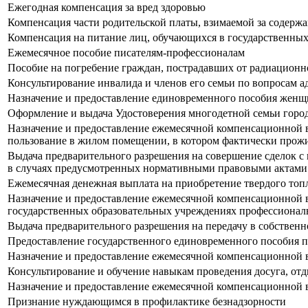
Ежегодная компенсация за вред здоровью
Компенсация части родительской платы, взимаемой за содерж
Компенсация на питание лиц, обучающихся в государственны
Ежемесячное пособие писателям-профессионалам
Пособие на погребение граждан, пострадавших от радиационн
Консультирование инвалида и членов его семьи по вопросам 
Назначение и предоставление единовременного пособия женщи
Оформление и выдача Удостоверения многодетной семьи горо
Назначение и предоставление ежемесячной компенсационной в
пользование в жилом помещении, в котором фактически прожи
Выдача предварительного разрешения на совершение сделок с
в случаях предусмотренных нормативными правовыми актами
Ежемесячная денежная выплата на приобретение твердого топ
Назначение и предоставление ежемесячной компенсационной вы
государственных образовательных учреждениях профессиональ
Выдача предварительного разрешения на передачу в собствен
Предоставление государственного единовременного пособия 
Назначение и предоставление ежемесячной компенсационной в
Консультирование и обучение навыкам проведения досуга, от
Назначение и предоставление ежемесячной компенсационной вы
Признание нуждающимся в профилактике безнадзорности