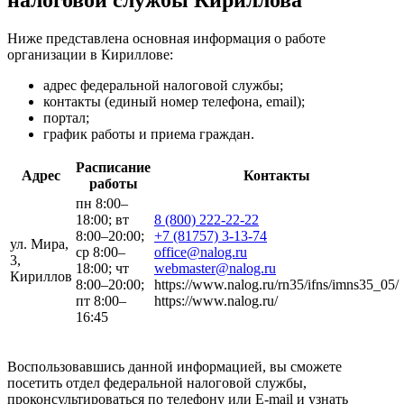
Ниже представлена основная информация о работе
организации в Кириллове:
адрес федеральной налоговой службы;
контакты (единый номер телефона, email);
портал;
график работы и приема граждан.
Расписание
Адрес
Контакты
работы
пн 8:00–
18:00; вт
8 (800) 222-22-22
8:00–20:00;
+7 (81757) 3-13-74
ул. Мира,
ср 8:00–
office@nalog.ru
3,
18:00; чт
webmaster@nalog.ru
Кириллов
8:00–20:00;
https://www.nalog.ru/rn35/ifns/imns35_05/
пт 8:00–
https://www.nalog.ru/
16:45
Воспользовавшись данной информацией, вы сможете
посетить отдел федеральной налоговой службы,
проконсультироваться по телефону или E-mail и узнать