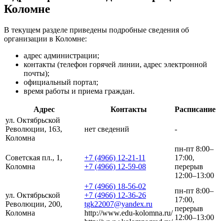
Коломне
В текущем разделе приведены подробные сведения об
организации в Коломне:
адрес администрации;
контакты (телефон горячей линии, адрес электронной
почты);
официальный портал;
время работы и приема граждан.
Адрес
Контакты
Расписание
ул. Октябрьской
Революции, 163,
нет сведений
-
Коломна
пн-пт 8:00–
Советская пл., 1,
+7 (4966) 12-21-11
17:00,
Коломна
+7 (4966) 12-59-08
перерыв
12:00–13:00
+7 (4966) 18-56-02
пн-пт 8:00–
ул. Октябрьской
+7 (4966) 12-36-26
17:00,
Революции, 200,
tgk22007@yandex.ru
перерыв
Коломна
http://www.edu-kolomna.ru/
12:00–13:00