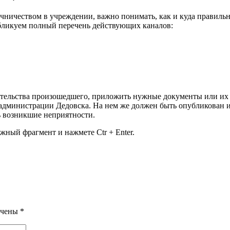
очничеством в учреждении, важно понимать, как и куда правиль
бликуем полный перечень действующих каналов:
оятельства произошедшего, приложить нужные документы или их
дминистрации Дедовска. На нем же должен быть опубликован и 
ь возникшие неприятности.
жный фрагмент и нажмете Ctr + Enter.
ечены
*