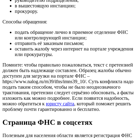
руководителю подразделения;
в вышестоящую инстанцию;
прокурору.
Способы обращения:
подать обращение лично в приемное отделение ФНС
или контролирующей инстанции;
отправить её заказным письмом;
оставить жалобу через интернет на портале учреждения
или прокуратуры.
Помните: чтобы правильно пожаловаться, текст с претензией
должен быть надлежаще составлен. Образец жалобы обычно
доступен для загрузки на портале ФНС –
https://www.nalog.ru/rn39/ifns/imns39_10/
. Суть конфликта надо
подать таким способом, чтобы не было неоднозначного
трактования, претензии следует серьёзно обосновать, а факты
изложить как можно подробнее. Если появится надобность,
можно обратиться к
юристу сайта
, который поможет решить
проблему почти гарантированно и бесплатно.
Страница ФНС в соцсетях
Полезным для населения области является регистрация ФНС