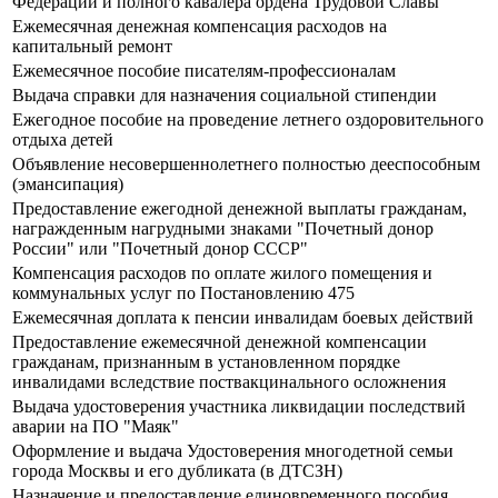
Федерации и полного кавалера ордена Трудовой Славы
Ежемесячная денежная компенсация расходов на
капитальный ремонт
Ежемесячное пособие писателям-профессионалам
Выдача справки для назначения социальной стипендии
Ежегодное пособие на проведение летнего оздоровительного
отдыха детей
Объявление несовершеннолетнего полностью дееспособным
(эмансипация)
Предоставление ежегодной денежной выплаты гражданам,
награжденным нагрудными знаками "Почетный донор
России" или "Почетный донор СССР"
Компенсация расходов по оплате жилого помещения и
коммунальных услуг по Постановлению 475
Ежемесячная доплата к пенсии инвалидам боевых действий
Предоставление ежемесячной денежной компенсации
гражданам, признанным в установленном порядке
инвалидами вследствие поствакцинального осложнения
Выдача удостоверения участника ликвидации последствий
аварии на ПО "Маяк"
Оформление и выдача Удостоверения многодетной семьи
города Москвы и его дубликата (в ДТСЗН)
Назначение и предоставление единовременного пособия