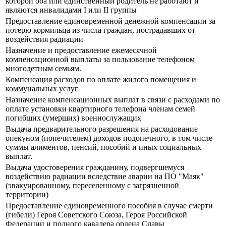
которой оба или единственный родитель не работают и
являются инвалидами I или II группы
Предоставление единовременной денежной компенсации за
потерю кормильца из числа граждан, пострадавших от
воздействия радиации
Назначение и предоставление ежемесячной
компенсационной выплаты за пользование телефоном
многодетным семьям.
Компенсация расходов по оплате жилого помещения и
коммунальных услуг
Назначение компенсационных выплат в связи с расходами по
оплате установки квартирного телефона членам семей
погибших (умерших) военнослужащих
Выдача предварительного разрешения на расходование
опекуном (попечителем) доходов подопечного, в том числе
суммы алиментов, пенсий, пособий и иных социальных
выплат.
Выдача удостоверения гражданину, подвергшемуся
воздействию радиации вследствие аварии на ПО "Маяк"
(эвакуированному, переселенному с загрязненной
территории)
Предоставление единовременного пособия в случае смерти
(гибели) Героя Советского Союза, Героя Российской
Федерации и полного кавалера ордена Славы