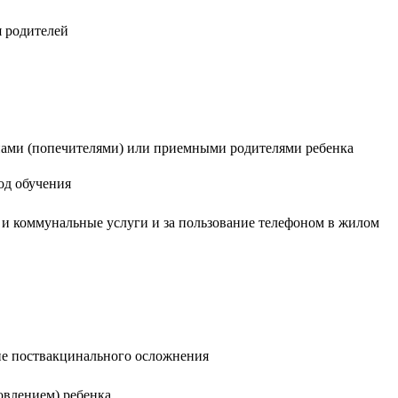
я родителей
унами (попечителями) или приемными родителями ребенка
од обучения
и коммунальные услуги и за пользование телефоном в жилом
ие поствакцинального осложнения
влением) ребенка.