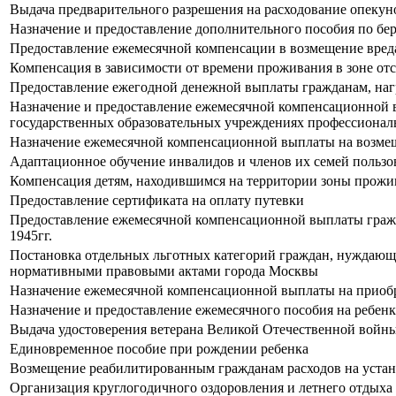
Выдача предварительного разрешения на расходование опекун
Назначение и предоставление дополнительного пособия по бе
Предоставление ежемесячной компенсации в возмещение вреда
Компенсация в зависимости от времени проживания в зоне отс
Предоставление ежегодной денежной выплаты гражданам, на
Назначение и предоставление ежемесячной компенсационной вы
государственных образовательных учреждениях профессиональ
Назначение ежемесячной компенсационной выплаты на возмеще
Адаптационное обучение инвалидов и членов их семей польз
Компенсация детям, находившимся на территории зоны прожив
Предоставление сертификата на оплату путевки
Предоставление ежемесячной компенсационной выплаты гражд
1945гг.
Постановка отдельных льготных категорий граждан, нуждающих
нормативными правовыми актами города Москвы
Назначение ежемесячной компенсационной выплаты на приобре
Назначение и предоставление ежемесячного пособия на ребенк
Выдача удостоверения ветерана Великой Отечественной войн
Единовременное пособие при рождении ребенка
Возмещение реабилитированным гражданам расходов на устан
Организация круглогодичного оздоровления и летнего отдыха