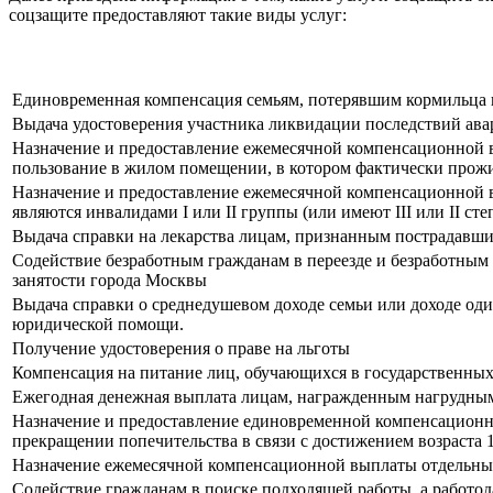
соцзащите предоставляют такие виды услуг:
Единовременная компенсация семьям, потерявшим кормильца 
Выдача удостоверения участника ликвидации последствий ав
Назначение и предоставление ежемесячной компенсационной в
пользование в жилом помещении, в котором фактически прожи
Назначение и предоставление ежемесячной компенсационной вы
являются инвалидами I или II группы (или имеют III или II ст
Выдача справки на лекарства лицам, признанным пострадавш
Содействие безработным гражданам в переезде и безработным 
занятости города Москвы
Выдача справки о среднедушевом доходе семьи или доходе од
юридической помощи.
Получение удостоверения о праве на льготы
Компенсация на питание лиц, обучающихся в государственны
Ежегодная денежная выплата лицам, награжденным нагрудны
Назначение и предоставление единовременной компенсационно
прекращении попечительства в связи с достижением возраста 1
Назначение ежемесячной компенсационной выплаты отдельны
Содействие гражданам в поиске подходящей работы, а работо