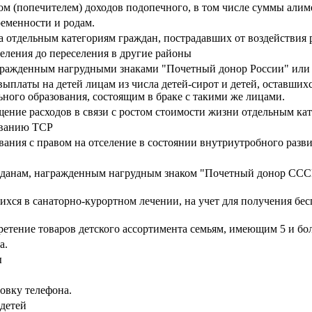
ом (попечителем) доходов подопечного, в том числе суммы алим
ременности и родам.
 отдельным категориям граждан, пострадавших от воздействия
еления до переселения в другие районы
гражденным нагрудными знаками "Почетный донор России" ил
платы на детей лицам из числа детей-сирот и детей, оставших
ного образования, состоящим в браке с такими же лицами.
ние расходов в связи с ростом стоимости жизни отдельным кат
ованию ТСР
ания с правом на отселение в состоянии внутриутробного разв
анам, награжденным нагрудным знаком "Почетный донор СССР"
ся в санаторно-курортном лечении, на учет для получения бес
тение товаров детского ассортимента семьям, имеющим 5 и бол
а.
ы
овку телефона.
 детей