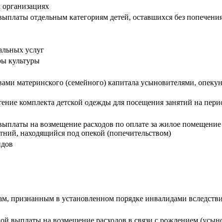
 организациях
ыплаты отдельным категориям детей, оставшихся без попечени
альных услуг
ры культуры
вами материнского (семейного) капитала усыновителями, опек
ние комплекта детской одежды для посещения занятий на пери
ыплаты на возмещение расходов по оплате за жилое помещение 
ний, находящийся под опекой (попечительством)
идов
м, признанным в установленном порядке инвалидами вследств
й выплаты на возмещение расходов в связи с рождением (усыно