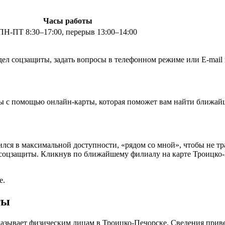
Часы работы
ПН-ПТ 8:30–17:00, перерыв 13:00–14:00
ел соцзащиты, задать вопросы в телефонном режиме или E-mail 
ы с помощью онлайн-карты, которая поможет вам найти ближайш
ся в максимальной доступности, «рядом со мной», чтобы не тра
 соцзащиты. Кликнув по ближайшему филиалу на карте Троицко-
е.
ты
казывает физическим лицам в Троицко-Печорске. Сведения приве