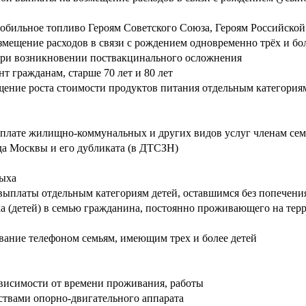
обильное топливо Героям Советского Союза, Героям Российско
ещение расходов в связи с рождением одновременно трёх и бол
при возникновении поствакцинального осложнения
т гражданам, старше 70 лет и 80 лет
ие роста стоимости продуктов питания отдельным категориям г
 оплате жилищно-коммунальных и других видов услуг членам с
да Москвы и его дубликата (в ДТСЗН)
дыха
ыплаты отдельным категориям детей, оставшимся без попечения
а (детей) в семью гражданина, постоянно проживающего на те
вание телефоном семьям, имеющим трех и более детей
висимости от времени проживания, работы
ствами опорно-двигательного аппарата