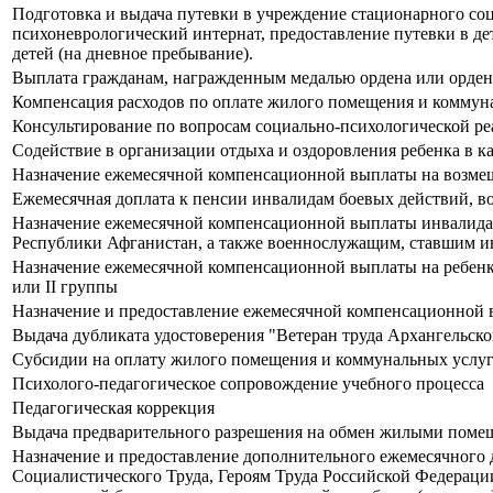
Подготовка и выдача путевки в учреждение стационарного соц
психоневрологический интернат, предоставление путевки в де
детей (на дневное пребывание).
Выплата гражданам, награжденным медалью ордена или орден
Компенсация расходов по оплате жилого помещения и коммун
Консультирование по вопросам социально-психологической р
Содействие в организации отдыха и оздоровления ребенка в к
Назначение ежемесячной компенсационной выплаты на возмеще
Ежемесячная доплата к пенсии инвалидам боевых действий, 
Назначение ежемесячной компенсационной выплаты инвалидам 
Республики Афганистан, а также военнослужащим, ставшим ин
Назначение ежемесячной компенсационной выплаты на ребенка 
или II группы
Назначение и предоставление ежемесячной компенсационной вы
Выдача дубликата удостоверения "Ветеран труда Архангельско
Субсидии на оплату жилого помещения и коммунальных услу
Психолого-педагогическое сопровождение учебного процесса
Педагогическая коррекция
Выдача предварительного разрешения на обмен жилыми помещ
Назначение и предоставление дополнительного ежемесячного 
Социалистического Труда, Героям Труда Российской Федераци