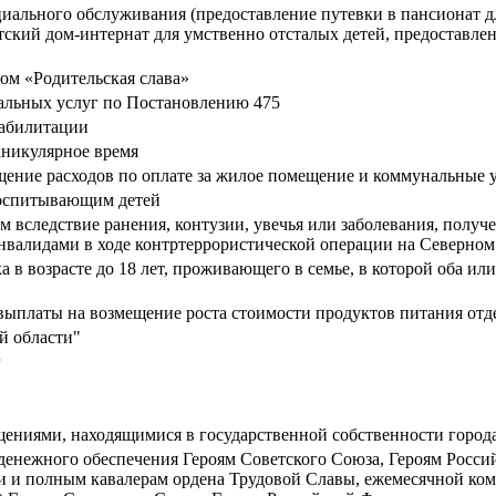
иального обслуживания (предоставление путевки в пансионат дл
тский дом-интернат для умственно отсталых детей, предоставле
ом «Родительская слава»
альных услуг по Постановлению 475
еабилитации
аникулярное время
ние расходов по оплате за жилое помещение и коммунальные у
воспитывающим детей
вследствие ранения, контузии, увечья или заболевания, получе
валидами в ходе контртеррористической операции на Северном К
в возрасте до 18 лет, проживающего в семье, в которой оба ил
платы на возмещение роста стоимости продуктов питания отдель
й области"
г
ениями, находящимися в государственной собственности город
денежного обеспечения Героям Советского Союза, Героям Росси
и и полным кавалерам ордена Трудовой Славы, ежемесячной ко