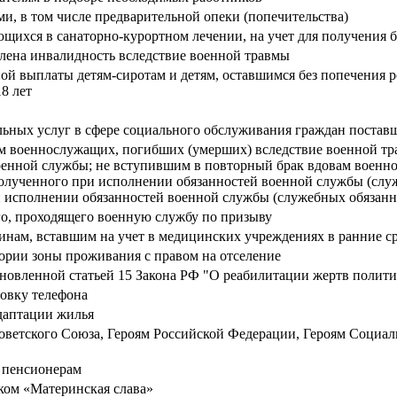
и, в том числе предварительной опеки (попечительства)
щихся в санаторно-курортном лечении, на учет для получения б
лена инвалидность вследствие военной травмы
й выплаты детям-сиротам и детям, оставшимся без попечения р
8 лет
льных услуг в сфере социального обслуживания граждан постав
 военнослужащих, погибших (умерших) вследствие военной тр
оенной службы; не вступившим в повторный брак вдовам военн
 полученного при исполнении обязанностей военной службы (слу
 исполнении обязанностей военной службы (служебных обязанно
го, проходящего военную службу по призыву
нам, вставшим на учет в медицинских учреждениях в ранние с
ории зоны проживания с правом на отселение
новленной статьей 15 Закона РФ "О реабилитации жертв полити
овку телефона
адаптации жилья
етского Союза, Героям Российской Федерации, Героям Социали
 пенсионерам
ком «Материнская слава»