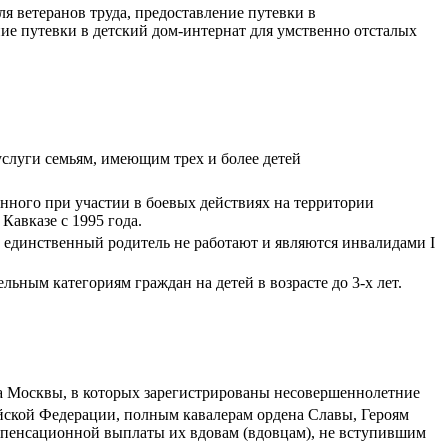
я ветеранов труда, предоставление путевки в
ние путевки в детский дом-интернат для умственно отсталых
слуги семьям, имеющим трех и более детей
нного при участии в боевых действиях на территории
авказе с 1995 года.
и единственный родитель не работают и являются инвалидами I
ным категориям граждан на детей в возрасте до 3-х лет.
а Москвы, в которых зарегистрированы несовершеннолетние
йской Федерации, полным кавалерам ордена Славы, Героям
мпенсационной выплаты их вдовам (вдовцам), не вступившим