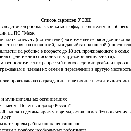
Список сервисов УСЗН
вследствие чернобыльской катастрофы, и родителям погибшего
арии на ПО "Маяк"
ыплаты опекуну (попечителю) на возмещение расходов по оплат
вает несовершеннолетний, находящийся под опекой (попечитель
платы на ребенка в возрасте до 18 лет, проживающего в семье,
епень ограничения способности к трудовой деятельности).
ими от политических репрессий и впоследствии реабилитирова
гражданам и членам их семей в переселении в другую местност
иноко проживающего гражданина и величине прожиточного мини
х и муниципальных организациях
м знаком "Почетный донор России"
й выплаты детям-сиротам и детям, оставшимся без попечения р
8 лет.
м категориям работающих пенсионеров.
дателям в подборе необходимых работников