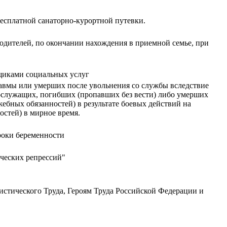
есплатной санаторно-курортной путевки.
одителей, по окончании нахождения в приемной семье, при
щиками социальных услуг
авмы или умерших после увольнения со службы вследствие
ослужащих, погибших (пропавших без вести) либо умерших
жебных обязанностей) в результате боевых действий на
стей) в мирное время.
роки беременности
ческих репрессий"
стического Труда, Героям Труда Российской Федерации и