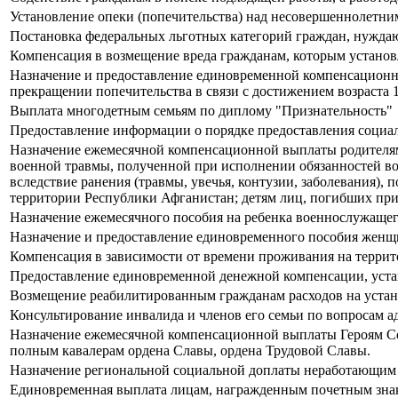
Установление опеки (попечительства) над несовершеннолетним
Постановка федеральных льготных категорий граждан, нуждаю
Компенсация в возмещение вреда гражданам, которым установ
Назначение и предоставление единовременной компенсационно
прекращении попечительства в связи с достижением возраста 1
Выплата многодетным семьям по диплому "Признательность"
Предоставление информации о порядке предоставления социа
Назначение ежемесячной компенсационной выплаты родителям
военной травмы, полученной при исполнении обязанностей в
вследствие ранения (травмы, увечья, контузии, заболевания),
территории Республики Афганистан; детям лиц, погибших при
Назначение ежемесячного пособия на ребенка военнослужаще
Назначение и предоставление единовременного пособия женщи
Компенсация в зависимости от времени проживания на террит
Предоставление единовременной денежной компенсации, уста
Возмещение реабилитированным гражданам расходов на устан
Консультирование инвалида и членов его семьи по вопросам 
Назначение ежемесячной компенсационной выплаты Героям Сов
полным кавалерам ордена Славы, ордена Трудовой Славы.
Назначение региональной социальной доплаты неработающим
Единовременная выплата лицам, награжденным почетным зна