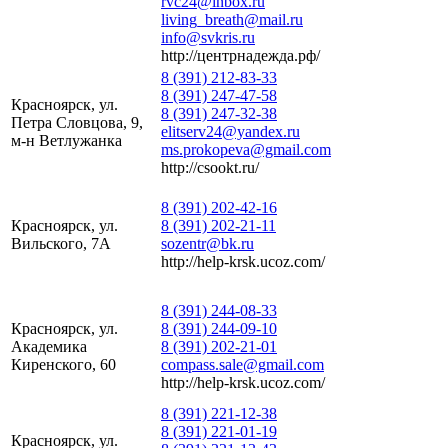
rvc24@inbox.ru
living_breath@mail.ru
info@svkris.ru
http://центрнадежда.рф/
8 (391) 212-83-33
8 (391) 247-47-58
Красноярск, ул.
8 (391) 247-32-38
Петра Словцова, 9,
elitserv24@yandex.ru
м-н Ветлужанка
ms.prokopeva@gmail.com
http://csookt.ru/
8 (391) 202-42-16
Красноярск, ул.
8 (391) 202-21-11
Вильского, 7А
sozentr@bk.ru
http://help-krsk.ucoz.com/
8 (391) 244-08-33
Красноярск, ул.
8 (391) 244-09-10
Академика
8 (391) 202-21-01
Киренского, 60
compass.sale@gmail.com
http://help-krsk.ucoz.com/
8 (391) 221-12-38
8 (391) 221-01-19
Красноярск, ул.