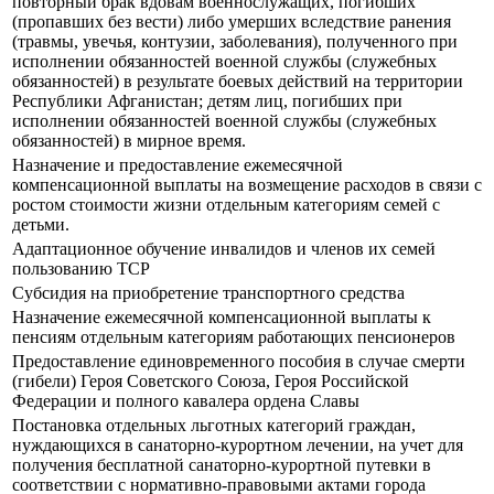
повторный брак вдовам военнослужащих, погибших
(пропавших без вести) либо умерших вследствие ранения
(травмы, увечья, контузии, заболевания), полученного при
исполнении обязанностей военной службы (служебных
обязанностей) в результате боевых действий на территории
Республики Афганистан; детям лиц, погибших при
исполнении обязанностей военной службы (служебных
обязанностей) в мирное время.
Назначение и предоставление ежемесячной
компенсационной выплаты на возмещение расходов в связи с
ростом стоимости жизни отдельным категориям семей с
детьми.
Адаптационное обучение инвалидов и членов их семей
пользованию ТСР
Субсидия на приобретение транспортного средства
Назначение ежемесячной компенсационной выплаты к
пенсиям отдельным категориям работающих пенсионеров
Предоставление единовременного пособия в случае смерти
(гибели) Героя Советского Союза, Героя Российской
Федерации и полного кавалера ордена Славы
Постановка отдельных льготных категорий граждан,
нуждающихся в санаторно-курортном лечении, на учет для
получения бесплатной санаторно-курортной путевки в
соответствии с нормативно-правовыми актами города