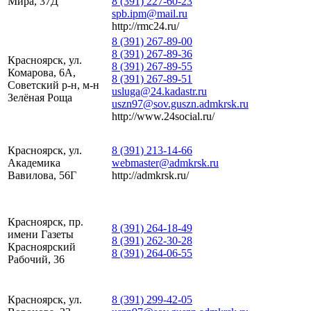
Мира, 37Д
8 (391) 227-60-23
spb.ipm@mail.ru
http://rmc24.ru/
8 (391) 267-89-00
8 (391) 267-89-36
Красноярск, ул.
8 (391) 267-89-55
Комарова, 6А,
8 (391) 267-89-51
Советский р-н, м-н
usluga@24.kadastr.ru
Зелёная Роща
uszn97@sov.guszn.admkrsk.ru
http://www.24social.ru/
Красноярск, ул.
8 (391) 213-14-66
Академика
webmaster@admkrsk.ru
Вавилова, 56Г
http://admkrsk.ru/
Красноярск, пр.
8 (391) 264-18-49
имени Газеты
8 (391) 262-30-28
Красноярский
8 (391) 264-06-55
Рабочий, 36
Красноярск, ул.
8 (391) 299-42-05