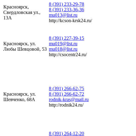
8 (391) 233-29-78
Красноярск,
8 (391) 233-36-36
Свердловская ул.,
mu013@list.ru
13А
http://kcson-krsk24.ru/
8 (391) 227-39-15
Красноярск, ул.
mu019@list.ru
Любы Шевцовой, 53
mu018@list.ru
http://csocentr24.ru/
8 (391) 266-62-75
Красноярск, ул.
8 (391) 266-62-72
Шевченко, 68А
rodnik-kras@mail.ru
http://rodnik24.ru/
8 (391) 264-12-20