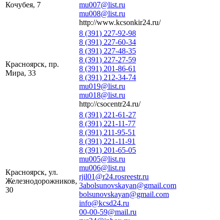
Кочубея, 7
mu007@list.ru
mu008@list.ru
http://www.kcsonkir24.ru/
8 (391) 227-92-98
8 (391) 227-60-34
8 (391) 227-48-35
8 (391) 227-27-59
Красноярск, пр.
8 (391) 201-86-61
Мира, 33
8 (391) 212-34-74
mu019@list.ru
mu018@list.ru
http://csocentr24.ru/
8 (391) 221-61-27
8 (391) 221-11-77
8 (391) 211-95-51
8 (391) 221-11-91
8 (391) 201-65-05
mu005@list.ru
mu006@list.ru
Красноярск, ул.
rjil01@r24.rosreestr.ru
Железнодорожников,
3abolsunovskayan@gmail.com
30
bolsunovskayan@gmail.com
info@kcsd24.ru
00-00-59@mail.ru