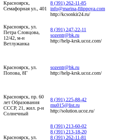
Красноярск,
8 (391) 262-11-85
Семафорная ул., 401
info@marina-filippova.com
http://kcsonkir24.ru/
Красноярск, ул.
8 (391) 247-22-11
Петра Словцова,
sozentr@bk.ru
12/42, м-н
http://help-krsk.ucoz.com/
Ветлужанка
Красноярск, ул.
sozentr@bk.ru
Попова, 8Г
http://help-krsk.ucoz.com/
Красноярск, пр. 60
8 (391) 225-88-42
лет Образования
mu015@list.ru
СССР, 21, жил. р-н
http://solution.ucoz.ru/
Солнечный
8 (391) 213-60-02
8 (391) 213-18-20
Красноярск, ул.
8 (391) 262-11-81