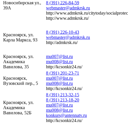
Новосибирская ул.,
8 (391) 226-84-59
39А
webmaster@admkrsk.ru
http://www.admkrsk.ru/citytoday/socialprotec
http://www.admkrsk.ru/
8 (391) 226-10-43
Красноярск, ул.
webmaster@admkrsk.ru
Карла Маркса, 93
http://admkrsk.ru/
Красноярск, ул.
mu007@list.ru
Академика
mu008@list.ru
Вавилова, 35
http://kcsonkir24.ru/
8 (391) 201-23-71
Красноярск,
mu007@list.ru
Вузовский пер., 5
mu008@list.ru
http://kcsonkir24.ru/
8 (391) 213-32-15
8 (391) 213-18-20
Красноярск, ул.
mu007@list.ru
Академика
mu008@list.ru
Вавилова, 52Б
konkurs@antennatv.ru
http://kcsonkir24.ru/