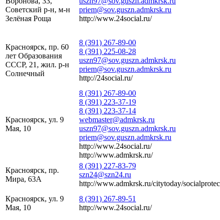
Воронова, 33,
uszn97@sov.guszn.admkrsk.ru
Советский р-н, м-н
priem@sov.guszn.admkrsk.ru
Зелёная Роща
http://www.24social.ru/
8 (391) 267-89-00
Красноярск, пр. 60
8 (391) 225-08-28
лет Образования
uszn97@sov.guszn.admkrsk.ru
СССР, 21, жил. р-н
priem@sov.guszn.admkrsk.ru
Солнечный
http://24social.ru/
8 (391) 267-89-00
8 (391) 223-37-19
8 (391) 223-37-14
Красноярск, ул. 9
webmaster@admkrsk.ru
Мая, 10
uszn97@sov.guszn.admkrsk.ru
priem@sov.guszn.admkrsk.ru
http://www.24social.ru/
http://www.admkrsk.ru/
8 (391) 227-83-79
Красноярск, пр.
szn24@szn24.ru
Мира, 63А
http://www.admkrsk.ru/citytoday/socialprotec
Красноярск, ул. 9
8 (391) 267-89-51
Мая, 10
http://www.24social.ru/