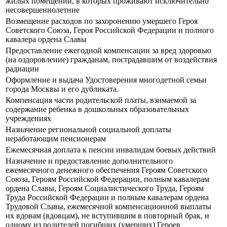
жилых помещений, в которых проживают исключительно
несовершеннолетние
Возмещение расходов по захоронению умершего Героя
Советского Союза, Героя Российской Федерации и полного
кавалера ордена Славы
Предоставление ежегодной компенсации за вред здоровью
(на оздоровление) гражданам, пострадавшим от воздействия
радиации
Оформление и выдача Удостоверения многодетной семьи
города Москвы и его дубликата.
Компенсация части родительской платы, взимаемой за
содержание ребенка в дошкольных образовательных
учреждениях
Назначение региональной социальной доплаты
неработающим пенсионерам
Ежемесячная доплата к пенсии инвалидам боевых действий
Назначение и предоставление дополнительного
ежемесячного денежного обеспечения Героям Советского
Союза, Героям Российской Федерации, полным кавалерам
ордена Славы, Героям Социалистического Труда, Героям
Труда Российской Федерации и полным кавалерам ордена
Трудовой Славы, ежемесячной компенсационной выплаты
их вдовам (вдовцам), не вступившим в повторный брак, и
одному из родителей погибших (умерших) Героев