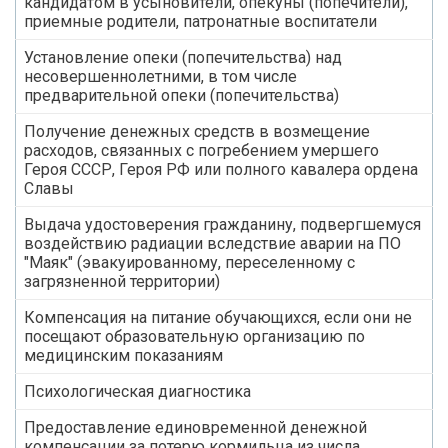
кандидатом в усыновители, опекуны (попечители),
приемные родители, патронатные воспитатели
Установление опеки (попечительства) над
несовершеннолетними, в том числе
предварительной опеки (попечительства)
Получение денежных средств в возмещение
расходов, связанных с погребением умершего
Героя СССР, Героя РФ или полного кавалера ордена
Славы
Выдача удостоверения гражданину, подвергшемуся
воздействию радиации вследствие аварии на ПО
"Маяк" (эвакуированному, переселенному с
загрязненной территории)
Компенсация на питание обучающихся, если они не
посещают образовательную организацию по
медицинским показаниям
Психологическая диагностика
Предоставление единовременной денежной
компенсации за потерю кормильца из числа