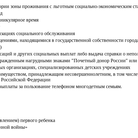
ории зоны проживания с льготным социально-экономическим ст
зд
аникулярное время
г
изациях социального обслуживания
ениями, находящимися в государственной собственности город
)
енсаций и других социальных выплат либо выдача справки о неп
гражденным нагрудными знаками "Почетный донор России" ил
ных организациях, специализированных детских учреждениях
 имуществом, принадлежащим несовершеннолетним, в том числе д
 Российской Федерации
выплаты за пользование телефоном многодетным семьям.
влением) первого ребенка
енной войны»