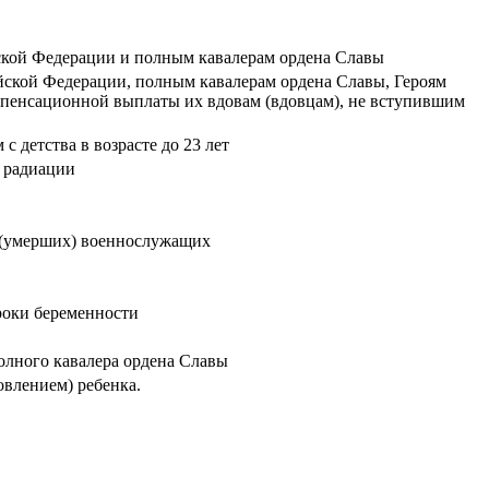
ской Федерации и полным кавалерам ордена Славы
йской Федерации, полным кавалерам ордена Славы, Героям
мпенсационной выплаты их вдовам (вдовцам), не вступившим
 детства в возрасте до 23 лет
я радиации
х (умерших) военнослужащих
роки беременности
олного кавалера ордена Славы
влением) ребенка.