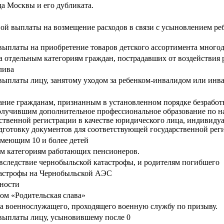
а Москвы и его дубликата.
й выплаты на возмещение расходов в связи с усыновлением реб
ыплаты на приобретение товаров детского ассортимента много
 отдельным категориям граждан, пострадавших от воздействия
лива
платы лицу, занятому уходом за ребенком-инвалидом или инвали
зание гражданам, признанным в установленном порядке безрабо
лучившим дополнительное профессиональное образование по на
венной регистрации в качестве юридического лица, индивидуа
дготовку документов для соответствующей государственной рег
меющим 10 и более детей
м категориям работающих пенсионеров.
вследствие чернобыльской катастрофы, и родителям погибшего
тастрофы на Чернобыльской АЭС
нности
ом «Родительская слава»
ка военнослужащего, проходящего военную службу по призыву.
выплаты лицу, усыновившему после 0