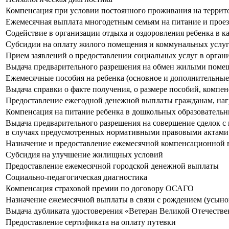
Компенсация при условии постоянного проживания на террит
Ежемесячная выплата многодетным семьям на питание и прое
Содействие в организации отдыха и оздоровления ребенка в к
Субсидии на оплату жилого помещения и коммунальных услу
Прием заявлений о предоставлении социальных услуг в орган
Выдача предварительного разрешения на обмен жилыми помещ
Ежемесячные пособия на ребенка (основное и дополнительные
Выдача справки о факте получения, о размере пособий, комп
Предоставление ежегодной денежной выплаты гражданам, на
Компенсация на питание ребенка в дошкольных образователь
Выдача предварительного разрешения на совершение сделок с
в случаях предусмотренных нормативными правовыми актами
Назначение и предоставление ежемесячной компенсационной 
Субсидия на улучшение жилищных условий
Предоставление ежемесячной городской денежной выплаты
Социально-педагогическая диагностика
Компенсация страховой премии по договору ОСАГО
Назначение ежемесячной выплаты в связи с рождением (усыно
Выдача дубликата удостоверения «Ветеран Великой Отечеств
Предоставление сертификата на оплату путевки