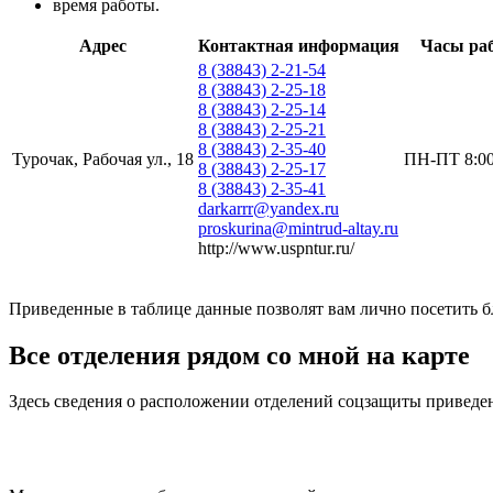
время работы.
Адрес
Контактная информация
Часы ра
8 (38843) 2-21-54
8 (38843) 2-25-18
8 (38843) 2-25-14
8 (38843) 2-25-21
8 (38843) 2-35-40
Турочак, Рабочая ул., 18
ПН-ПТ 8:00
8 (38843) 2-25-17
8 (38843) 2-35-41
darkarrr@yandex.ru
proskurina@mintrud-altay.ru
http://www.uspntur.ru/
Приведенные в таблице данные позволят вам лично посетить б
Все отделения рядом со мной на карте
Здесь сведения о расположении отделений соцзащиты приведен