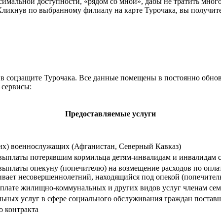
мальной доступности, «рядом со мной», дабы не тратить много 
икнув по выбранному филиалу на карте Турочака, вы получите 
в соцзащите Турочака. Все данные помещены в постоянно обновл
 сервисы:
Предоставляемые услуги
их) военнослужащих (Афганистан, Северный Кавказ)
платы потерявшим кормильца детям-инвалидам и инвалидам с де
ыплаты опекуну (попечителю) на возмещение расходов по оплат
вает несовершеннолетний, находящийся под опекой (попечитель
 оплате жилищно-коммунальных и других видов услуг членам с
льных услуг в сфере социального обслуживания граждан постав
о контракта