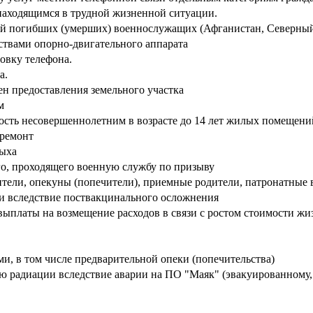
аходящимся в трудной жизненной ситуации.
ей погибших (умерших) военнослужащих (Афганистан, Северный
ствами опорно-двигательного аппарата
овку телефона.
а.
н предоставления земельного участка
м
ность несовершеннолетним в возрасте до 14 лет жилых помещен
 ремонт
дыха
го, проходящего военную службу по призыву
тели, опекуны (попечители), приемные родители, патронатные 
и вследствие поствакцинального осложнения
ыплаты на возмещение расходов в связи с ростом стоимости жиз
и, в том числе предварительной опеки (попечительства)
ю радиации вследствие аварии на ПО "Маяк" (эвакуированному,