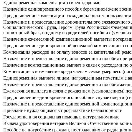
Единовременная компенсация за вред здоровью
Назначение единовременного пособия беременной жене военн
Предоставление компенсации расходов на оплату пользовани
Назначение и предоставление дополнительного ежемесячного 
Социалистического Труда, Героям Труда Российской Федераци
в повторный брак, и одному из родителей погибших (умерших
Назначение ежемесячной компенсационной выплаты потерявшим 
Предоставление единовременной денежной компенсации за пот
Компенсация расходов на оплату взносов за капитальный ремон
Назначение и предоставление единовременного пособия при р
Назначение компенсационных выплат в связи с расходами по 
Компенсация в возмещение вреда членам семьи умершего (пог
Единовременная выплата лицам, награжденным почетным зна
Назначение и предоставление единовременного пособия женщи
Ежемесячная выплата в связи с рождением (усыновлением) пе
Предоставление единовременного пособия в случае смерти (ги
Назначение и предоставление единовременной компенсационно
Признание нуждающимся в профилактике безнадзорности
Государственная социальная помощь в натуральном виде
Выдача удостоверения ветерана Великой Отечественной войн
Пособие на погребение граждан, пострадавших от радиационн