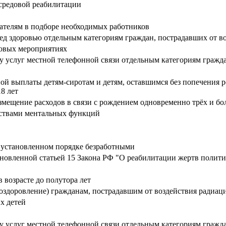
средовой реабилитации
дателям в подборе необходимых работников
д здоровью отдельным категориям граждан, пострадавших от в
совых мероприятиях
 услуг местной телефонной связи отдельным категориям гражда
й выплаты детям-сиротам и детям, оставшимся без попечения р
8 лет
ещение расходов в связи с рождением одновременно трёх и бол
йствами ментальных функций
 установленном порядке безработными
новленной статьей 15 Закона РФ "О реабилитации жертв полити
возрасте до полутора лет
 оздоровление) гражданам, пострадавшим от воздействия радиац
х детей
 услуг местной телефонной связи отдельным категориям гражда