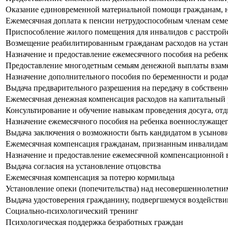
Оказание единовременной материальной помощи гражданам, н
Ежемесячная доплата к пенсии нетрудоспособным членам сем
Приспособление жилого помещения для инвалидов с расстрой
Возмещение реабилитированным гражданам расходов на устан
Назначение и предоставление ежемесячного пособия на ребенк
Предоставление многодетным семьям денежной выплаты взаме
Назначение дополнительного пособия по беременности и рода
Выдача предварительного разрешения на передачу в собствен
Ежемесячная денежная компенсация расходов на капитальный
Консультирование и обучение навыкам проведения досуга, от
Назначение ежемесячного пособия на ребенка военнослужаще
Выдача заключения о возможности быть кандидатом в усынови
Ежемесячная компенсация гражданам, признанным инвалидам
Назначение и предоставление ежемесячной компенсационной в
Выдача согласия на установление отцовства
Ежемесячная компенсация за потерю кормильца
Установление опеки (попечительства) над несовершеннолетним
Выдача удостоверения гражданину, подвергшемуся воздействи
Социально-психологический тренинг
Психологическая поддержка безработных граждан