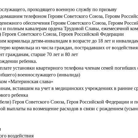
ослужащего, проходящего военную службу по призыву
я домашним телефоном Героям Советского Союза, Героям Россий
денежного обеспечения Героям Советского Союза, Героям Росси
и и полным кавалерам ордена Трудовой Славы, ежемесячной ко
) Героев Советского Союза, Героев Российской Федерации
кормильца детям-инвалидам в возрасте до 18 лет и инвалидам с
ерю кормильца из числа граждан, пострадавших от воздействи
т гражданам, старше 70 лет и 80 лет
ождении ребенка.
оплате установки квартирного телефона членам семей погибши
ибшего) военнослужащего (инвалида)
ком «Материнская слава»
нам, вставшим на учет в медицинских учреждениях в ранние с
рвого ребенка
бели) Героя Советского Союза, Героя Российской Федерации и п
й выплаты на возмещение расходов в связи с рождением (усыно
ы
ого воздействия