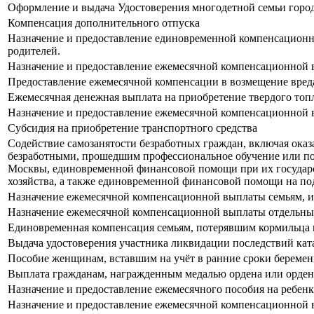
Оформление и выдача Удостоверения многодетной семьи город
Компенсация дополнительного отпуска
Назначение и предоставление единовременной компенсационно
родителей.
Назначение и предоставление ежемесячной компенсационной в
Предоставление ежемесячной компенсации в возмещение вреда
Ежемесячная денежная выплата на приобретение твердого топ
Назначение и предоставление ежемесячной компенсационной вы
Субсидия на приобретение транспортного средства
Содействие самозанятости безработных граждан, включая ока
безработными, прошедшим профессиональное обучение или по
Москвы, единовременной финансовой помощи при их государст
хозяйства, а также единовременной финансовой помощи на по
Назначение ежемесячной компенсационной выплаты семьям, и
Назначение ежемесячной компенсационной выплаты отдельны
Единовременная компенсация семьям, потерявшим кормильца 
Выдача удостоверения участника ликвидации последствий ка
Пособие женщинам, вставшим на учёт в ранние сроки береме
Выплата гражданам, награжденным медалью ордена или орден
Назначение и предоставление ежемесячного пособия на ребен
Назначение и предоставление ежемесячной компенсационной 