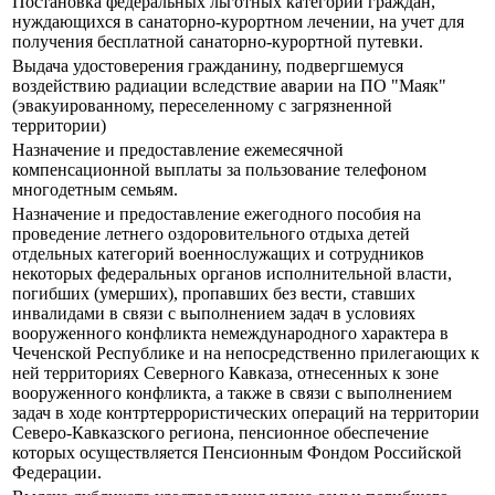
Постановка федеральных льготных категорий граждан,
нуждающихся в санаторно-курортном лечении, на учет для
получения бесплатной санаторно-курортной путевки.
Выдача удостоверения гражданину, подвергшемуся
воздействию радиации вследствие аварии на ПО "Маяк"
(эвакуированному, переселенному с загрязненной
территории)
Назначение и предоставление ежемесячной
компенсационной выплаты за пользование телефоном
многодетным семьям.
Назначение и предоставление ежегодного пособия на
проведение летнего оздоровительного отдыха детей
отдельных категорий военнослужащих и сотрудников
некоторых федеральных органов исполнительной власти,
погибших (умерших), пропавших без вести, ставших
инвалидами в связи с выполнением задач в условиях
вооруженного конфликта немеждународного характера в
Чеченской Республике и на непосредственно прилегающих к
ней территориях Северного Кавказа, отнесенных к зоне
вооруженного конфликта, а также в связи с выполнением
задач в ходе контртеррористических операций на территории
Северо-Кавказского региона, пенсионное обеспечение
которых осуществляется Пенсионным Фондом Российской
Федерации.