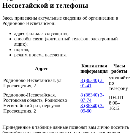
Несветайской и телефоны
Здесь приведены актуальные сведения об организации в
Родионово-Несветайской:
адрес филиала соцзащиты;
способы связи (контактный телефон, электронный
ящик);
портал;
режим приема населения.
Контактная
Часы
Адрес
информация
работы
уточняйте
Родионово-Несветайская, ул.
8 (86340) 3-
по
Просвещения, 2
01-41
телефону
Родионово-Несветайская,
8 (86340) 3-
ПН-ПТ
Ростовская область, Родионово-
07-74
8:00–
Несветайский р-н, переулок
8 (86340) 3-
16:12
Просвещения, 2
09-60
Приведенные в таблице данные позволят вам лично посетить
ближайшее отделение соцзащиты или решить возникшие