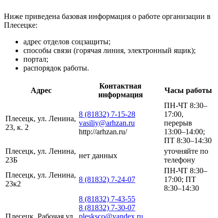
Ниже приведена базовая информация о работе организации в
Плесецке:
адрес отделов соцзащиты;
способы связи (горячая линия, электронный ящик);
портал;
распорядок работы.
Контактная
Адрес
Часы работы
информация
ПН-ЧТ 8:30–
8 (81832) 7-15-28
17:00,
Плесецк, ул. Ленина,
vasiliy@arhzan.ru
перерыв
23, к. 2
http://arhzan.ru/
13:00–14:00;
ПТ 8:30–14:30
Плесецк, ул. Ленина,
уточняйте по
нет данных
23Б
телефону
ПН-ЧТ 8:30–
Плесецк, ул. Ленина,
8 (81832) 7-24-07
17:00; ПТ
23к2
8:30–14:30
8 (81832) 7-43-55
8 (81832) 7-30-07
Плесецк, Рабочая ул.,
plesksco@yandex.ru