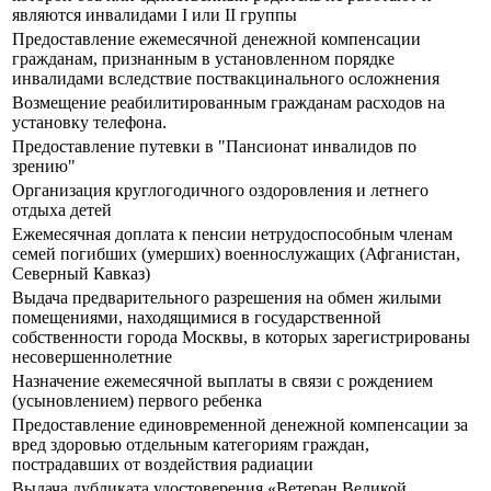
являются инвалидами I или II группы
Предоставление ежемесячной денежной компенсации
гражданам, признанным в установленном порядке
инвалидами вследствие поствакцинального осложнения
Возмещение реабилитированным гражданам расходов на
установку телефона.
Предоставление путевки в "Пансионат инвалидов по
зрению"
Организация круглогодичного оздоровления и летнего
отдыха детей
Ежемесячная доплата к пенсии нетрудоспособным членам
семей погибших (умерших) военнослужащих (Афганистан,
Северный Кавказ)
Выдача предварительного разрешения на обмен жилыми
помещениями, находящимися в государственной
собственности города Москвы, в которых зарегистрированы
несовершеннолетние
Назначение ежемесячной выплаты в связи с рождением
(усыновлением) первого ребенка
Предоставление единовременной денежной компенсации за
вред здоровью отдельным категориям граждан,
пострадавших от воздействия радиации
Выдача дубликата удостоверения «Ветеран Великой