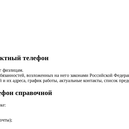
актный телефон
г физлицам.
 обязанностей, возложенных на него законами Российской Федер
их адреса, график работы, актуальные контакты, список предо
ефон справочной
ке:
очты);