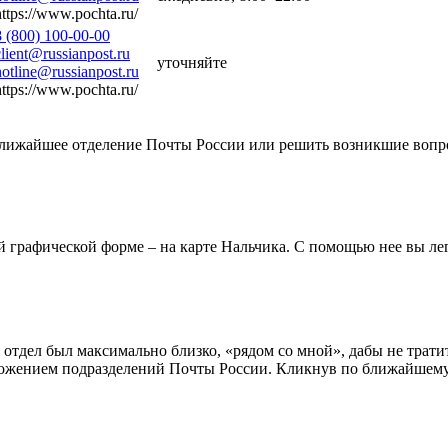
https://www.pochta.ru/
8 (800) 100-00-00
client@russianpost.ru
уточняйте
hotline@russianpost.ru
https://www.pochta.ru/
лижайшее отделение Почты России или решить возникшие вопрос
й графической форме – на карте Нальчика. С помощью нее вы л
тдел был максимально близко, «рядом со мной», дабы не трати
ложением подразделений Почты России. Кликнув по ближайшему ф