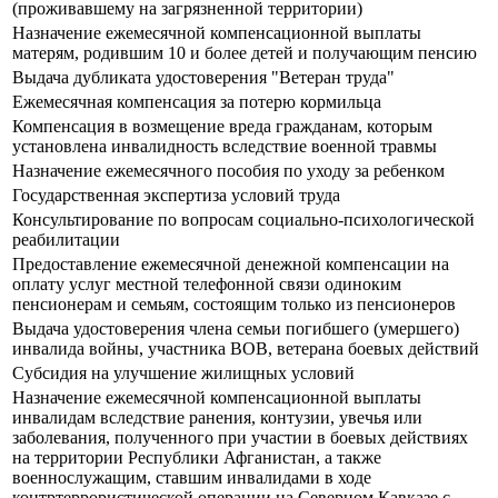
(проживавшему на загрязненной территории)
Назначение ежемесячной компенсационной выплаты
матерям, родившим 10 и более детей и получающим пенсию
Выдача дубликата удостоверения "Ветеран труда"
Ежемесячная компенсация за потерю кормильца
Компенсация в возмещение вреда гражданам, которым
установлена инвалидность вследствие военной травмы
Назначение ежемесячного пособия по уходу за ребенком
Государственная экспертиза условий труда
Консультирование по вопросам социально-психологической
реабилитации
Предоставление ежемесячной денежной компенсации на
оплату услуг местной телефонной связи одиноким
пенсионерам и семьям, состоящим только из пенсионеров
Выдача удостоверения члена семьи погибшего (умершего)
инвалида войны, участника ВОВ, ветерана боевых действий
Субсидия на улучшение жилищных условий
Назначение ежемесячной компенсационной выплаты
инвалидам вследствие ранения, контузии, увечья или
заболевания, полученного при участии в боевых действиях
на территории Республики Афганистан, а также
военнослужащим, ставшим инвалидами в ходе
контртеррористической операции на Северном Кавказе с