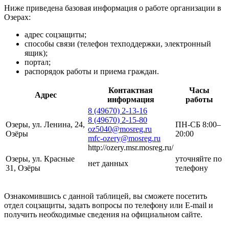
Ниже приведена базовая информация о работе организации в
Озерах:
адрес соцзащиты;
способы связи (телефон техподдержки, электронный
ящик);
портал;
распорядок работы и приема граждан.
Контактная
Часы
Адрес
информация
работы
8 (49670) 2-13-16
8 (49670) 2-15-80
Озеры, ул. Ленина, 24,
ПН-СБ 8:00–
oz5040@mosreg.ru
Озёры
20:00
mfc-ozery@mosreg.ru
http://ozery.msr.mosreg.ru/
Озеры, ул. Красные
уточняйте по
нет данных
31, Озёры
телефону
Ознакомившись с данной таблицей, вы сможете посетить
отдел соцзащиты, задать вопросы по телефону или E-mail и
получить необходимые сведения на официальном сайте.