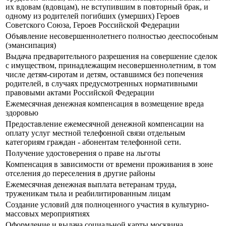
их вдовам (вдовцам), не вступившим в повторный брак, и
одному из родителей погибших (умерших) Героев
Советского Союза, Героев Российской Федерации
Объявление несовершеннолетнего полностью дееспособным
(эмансипация)
Выдача предварительного разрешения на совершение сделок
с имуществом, принадлежащим несовершеннолетним, в том
числе детям-сиротам и детям, оставшимся без попечения
родителей, в случаях предусмотренных нормативными
правовыми актами Российской Федерации
Ежемесячная денежная компенсация в возмещение вреда
здоровью
Предоставление ежемесячной денежной компенсации на
оплату услуг местной телефонной связи отдельным
категориям граждан - абонентам телефонной сети.
Получение удостоверения о праве на льготы
Компенсация в зависимости от времени проживания в зоне
отселения до переселения в другие районы
Ежемесячная денежная выплата ветеранам труда,
труженикам тыла и реабилитированным лицам
Создание условий для полноценного участия в культурно-
массовых мероприятиях
Оформление и выдача социальной карты москвича.