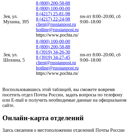
8 (800) 200-58-88
8 (800) 100-00-00
8 (4217) 25-81-98
Зея, ул.
пн-пт 8:00–20:00, сб
8 (4217) 22-24-98
Мухина, 395
9:00–18:00
client@russianpost.ru
hotline@russianpost.ru
https://www.pochta.ru/
8 (800) 100-00-00
8 (800) 200-58-88
8 (3919) 34-26-30
Зея, ул.
пн-пт 8:00–20:00, сб
8 (3919) 34-27-45
Шохина, 5
9:00–18:00
client@russianpost.ru
hotline@russianpost.ru
https://www.pochta.ru/
Воспользовавшись этой таблицей, вы сможете вовремя
посетить отдел Почты России, задать вопросы по телефону
или E-mail и получить необходимые данные на официальном
сайте.
Онлайн-карта отделений
Здесь сведения о местоположении отделений Почты России