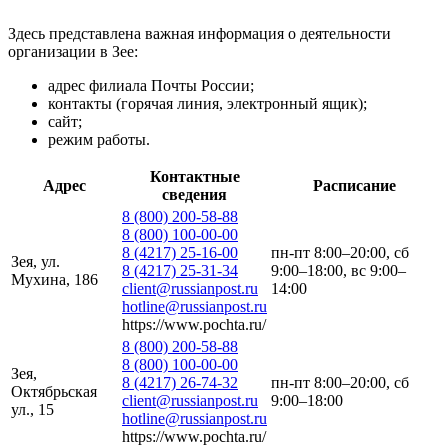
Здесь представлена важная информация о деятельности
организации в Зее:
адрес филиала Почты России;
контакты (горячая линия, электронный ящик);
сайт;
режим работы.
Контактные
Адрес
Расписание
сведения
8 (800) 200-58-88
8 (800) 100-00-00
8 (4217) 25-16-00
пн-пт 8:00–20:00, сб
Зея, ул.
8 (4217) 25-31-34
9:00–18:00, вс 9:00–
Мухина, 186
client@russianpost.ru
14:00
hotline@russianpost.ru
https://www.pochta.ru/
8 (800) 200-58-88
8 (800) 100-00-00
Зея,
8 (4217) 26-74-32
пн-пт 8:00–20:00, сб
Октябрьская
client@russianpost.ru
9:00–18:00
ул., 15
hotline@russianpost.ru
https://www.pochta.ru/