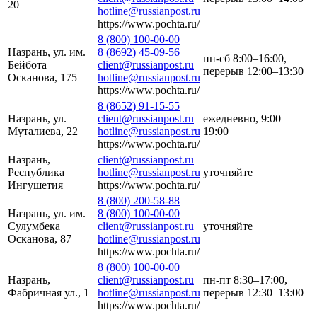
20
hotline@russianpost.ru
https://www.pochta.ru/
8 (800) 100-00-00
Назрань, ул. им.
8 (8692) 45-09-56
пн-сб 8:00–16:00,
Бейбота
client@russianpost.ru
перерыв 12:00–13:30
Осканова, 175
hotline@russianpost.ru
https://www.pochta.ru/
8 (8652) 91-15-55
Назрань, ул.
client@russianpost.ru
ежедневно, 9:00–
Муталиева, 22
hotline@russianpost.ru
19:00
https://www.pochta.ru/
Назрань,
client@russianpost.ru
Республика
hotline@russianpost.ru
уточняйте
Ингушетия
https://www.pochta.ru/
8 (800) 200-58-88
Назрань, ул. им.
8 (800) 100-00-00
Сулумбека
client@russianpost.ru
уточняйте
Осканова, 87
hotline@russianpost.ru
https://www.pochta.ru/
8 (800) 100-00-00
Назрань,
client@russianpost.ru
пн-пт 8:30–17:00,
Фабричная ул., 1
hotline@russianpost.ru
перерыв 12:30–13:00
https://www.pochta.ru/