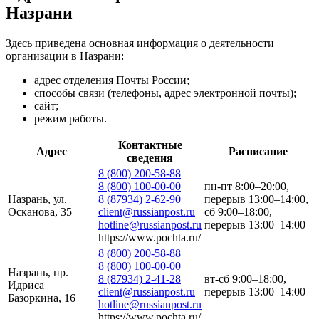
Назрани
Здесь приведена основная информация о деятельности
организации в Назрани:
адрес отделения Почты России;
способы связи (телефоны, адрес электронной почты);
сайт;
режим работы.
Контактные
Адрес
Расписание
сведения
8 (800) 200-58-88
8 (800) 100-00-00
пн-пт 8:00–20:00,
Назрань, ул.
8 (87934) 2-62-90
перерыв 13:00–14:00,
Осканова, 35
client@russianpost.ru
сб 9:00–18:00,
hotline@russianpost.ru
перерыв 13:00–14:00
https://www.pochta.ru/
8 (800) 200-58-88
8 (800) 100-00-00
Назрань, пр.
8 (87934) 2-41-28
вт-сб 9:00–18:00,
Идриса
client@russianpost.ru
перерыв 13:00–14:00
Базоркина, 16
hotline@russianpost.ru
https://www.pochta.ru/