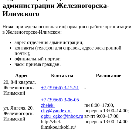
администрации Железногорска-
Илимского
Ниже приведена основная информация о работе организации
в Железногорске-Илимском:
адрес отделения администрации;
контакты (телефон для справок, адрес электронной
почты);
официальный портал;
часы приема граждан.
Адрес
Контакты
Расписание
20, 8-й квартал,
Железногорск-
+7 (39566) 3-15-51
-
Илимский
+7 (39566) 3-06-05
zhelek-
пн 8:00–17:00,
ул. Янгеля, 20,
city@yandex.ru
перерыв 13:00–14:00;
Железногорск-
ogbu_cgko@inbox.ru
вт-пт 9:00–17:00,
Илимский
http://zhel-
перерыв 13:00–14:00
ilimskoe.irkobl.ru/