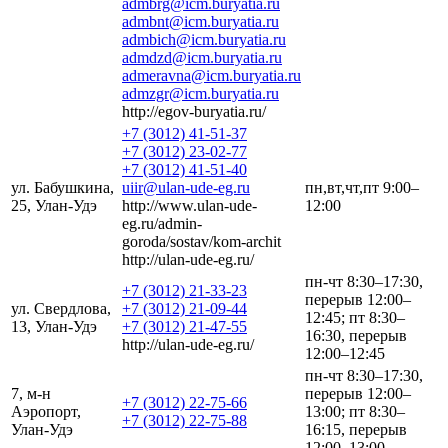
admbrg@icm.buryatia.ru
admbnt@icm.buryatia.ru
admbich@icm.buryatia.ru
admdzd@icm.buryatia.ru
admeravna@icm.buryatia.ru
admzgr@icm.buryatia.ru
http://egov-buryatia.ru/
+7 (3012) 41-51-37
+7 (3012) 23-02-77
+7 (3012) 41-51-40
ул. Бабушкина,
uiir@ulan-ude-eg.ru
пн,вт,чт,пт 9:00–
25, Улан-Удэ
http://www.ulan-ude-
12:00
eg.ru/admin-
goroda/sostav/kom-archit
http://ulan-ude-eg.ru/
пн-чт 8:30–17:30,
+7 (3012) 21-33-23
перерыв 12:00–
ул. Свердлова,
+7 (3012) 21-09-44
12:45; пт 8:30–
13, Улан-Удэ
+7 (3012) 21-47-55
16:30, перерыв
http://ulan-ude-eg.ru/
12:00–12:45
пн-чт 8:30–17:30,
7, м-н
перерыв 12:00–
+7 (3012) 22-75-66
Аэропорт,
13:00; пт 8:30–
+7 (3012) 22-75-88
Улан-Удэ
16:15, перерыв
12:00–13:00