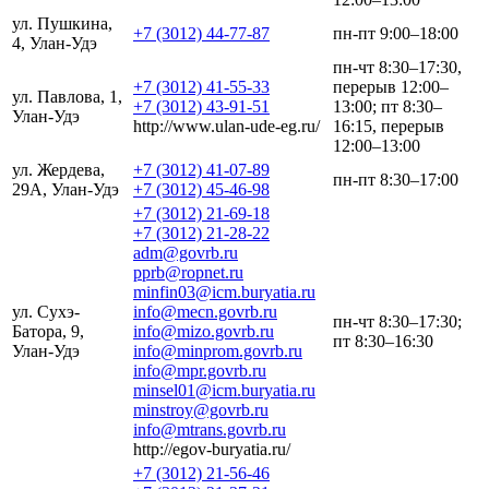
ул. Пушкина,
+7 (3012) 44-77-87
пн-пт 9:00–18:00
4, Улан-Удэ
пн-чт 8:30–17:30,
+7 (3012) 41-55-33
перерыв 12:00–
ул. Павлова, 1,
+7 (3012) 43-91-51
13:00; пт 8:30–
Улан-Удэ
http://www.ulan-ude-eg.ru/
16:15, перерыв
12:00–13:00
ул. Жердева,
+7 (3012) 41-07-89
пн-пт 8:30–17:00
29А, Улан-Удэ
+7 (3012) 45-46-98
+7 (3012) 21-69-18
+7 (3012) 21-28-22
adm@govrb.ru
pprb@ropnet.ru
minfin03@icm.buryatia.ru
ул. Сухэ-
info@mecn.govrb.ru
пн-чт 8:30–17:30;
Батора, 9,
info@mizo.govrb.ru
пт 8:30–16:30
Улан-Удэ
info@minprom.govrb.ru
info@mpr.govrb.ru
minsel01@icm.buryatia.ru
minstroy@govrb.ru
info@mtrans.govrb.ru
http://egov-buryatia.ru/
+7 (3012) 21-56-46