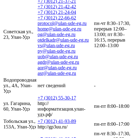
+7 (3012) 21-37-21
+7 (3012) 21-42-42
+7 (3012) 21-24-04
+7 (3012) 22-66-62
protocol@ulan-ude-eg.ru
пн-чт 8:30–17:30,
home@ulan-ude-eg.ru
перерыв 12:00–
Советская ул.,
og@ulan-ude-eg.ru
13:00; пт 8:30–
23, Улан-Удэ
otdelkadr@ulan-ude-eg.ru
16:15, перерыв
vs@ulan-ude-eg.ru
12:00–13:00
py@ulan-ude-eg.ru
uob@ulan-ude-eg.ru
agdr@ulan-ude-eg.ru
aor@ulan-ude-eg.ru
asr@ulan-ude-eg.ru
Водопроводная
ул., 4А, Улан-
нет сведений
-
Удэ
+7 (3012) 55-30-17
ул. Гагарина,
http://
пн-пт 8:00–18:00
60, Улан-Удэ
информатизация.улан-
удэ.рф/
Тобольская ул.,
+7 (3012) 41-93-89
пн-пт 8:00–17:00
153А, Улан-Удэ
http://gp3uu.ru/
пн-чт 8:30–17:30,