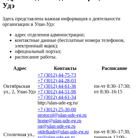
Удэ
Здесь представлена важная информация о деятельности
организации в Улан-Удэ:
адрес отделения администрации;
контактные данные (бесплатные номера телефонов,
электронный ящик);
официальный портал;
расписание работы.
Адрес
Контакты
Расписание
+7 (3012) 44-75-73
+7 (3012) 44-28-03
Октябрьская
+7 (3012) 44-61-36
пн-чт 8:30–17:30;
ул., 2, Улан-Удэ
+7 (3012) 44-51-96
пт 8:30–16:15
+7 (3012) 44-61-34
http://ulan-ude-eg.ru/
+7 (3012) 25-30-00
protocol@ulan-ude-eg.ru
home@ulan-ude-eg.ru
og@ulan-ude-eg.ru
otdelkadr@ulan-ude-eg.ru
пн-чт 8:30–17:30,
Столичная ул.,
vs@ulan-ude-eg.ru
перерыв 12:00–