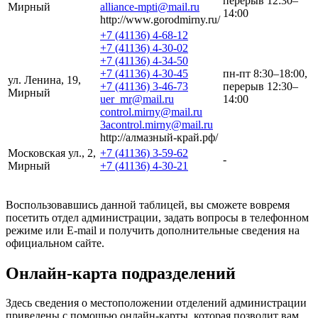
перерыв 12:30–
Мирный
alliance-mpti@mail.ru
14:00
http://www.gorodmirny.ru/
+7 (41136) 4-68-12
+7 (41136) 4-30-02
+7 (41136) 4-34-50
+7 (41136) 4-30-45
пн-пт 8:30–18:00,
ул. Ленина, 19,
+7 (41136) 3-46-73
перерыв 12:30–
Мирный
uer_mr@mail.ru
14:00
control.mirny@mail.ru
3acontrol.mirny@mail.ru
http://алмазный-край.рф/
Московская ул., 2,
+7 (41136) 3-59-62
-
Мирный
+7 (41136) 4-30-21
Воспользовавшись данной таблицей, вы сможете вовремя
посетить отдел администрации, задать вопросы в телефонном
режиме или E-mail и получить дополнительные сведения на
официальном сайте.
Онлайн-карта подразделений
Здесь сведения о местоположении отделений администрации
приведены с помощью онлайн-карты, которая позволит вам