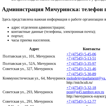
Администрация Мичуринска: телефон 
Здесь представлена важная информация о работе организации 
адрес отделения администрации;
контактные данные (телефоны, электронная почта);
портал;
часы приема населения.
Адрес
Контакты
+7 (47545) 5-45-06
Полтавская ул., 101, Мичуринск
+7 (47545) 5-13-51
Полтавская ул., 52А, Мичуринск
+7 (47545) 5-35-97
Советская ул., 327, Мичуринск
+7 (47545) 5-21-46
+7 (47545) 5-30-89
Коммунистическая ул., 64, Мичуринск
molodejnyiparlament@ya.
http://michcult.ru/
+7 (47545) 5-32-18
Советская ул., 293, Мичуринск
post@g45.tambov.gov.ru
http://мичуринск-науког
Советская ул., 291, Мичуринск
+7 (47545) 5-12-77