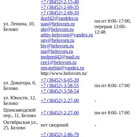
+7 (38452) 2-15-40
+7 (38452) 2-69-35
+7 (38452) 2-69-10
iksrf42@rambler.ru
пн-пт 8:00–17:00,
ул. Ленина, 10,
uag@belovorn.ru
перерыв 12:00–
Белово
abr@belovorn.ru
12:48
arhiv-belovorn@yandex.ru
sgv@belovorn.ru
btv@belovorn.ru
ras@belovorn.ru
molpred42@mail.ru
cee1@belovorn.ru
om-gufsin@yandex.ru
http://www.belovorn.ru/
+7 (38452) 6-05-20
ул. Доватора, 6,
+7 (38452) 3-58-55
пн-пт 8:00–17:00
Белово
+7 (38452) 3-58-54
ул. Юности, 12,
+7 (38452) 2-27-00
-
Белово
Цинкзаводской
+7 (38452) 2-27-00
пн-пт 8:00–17:00
пер., 11, Белово
Октябрьская ул.,
нет сведений
-
25, Белово
+7 (38452) 2-86-79