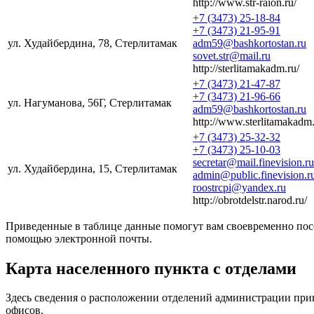
http://www.str-raion.ru/
+7 (3473) 25-18-84
+7 (3473) 21-95-91
ул. Худайбердина, 78, Стерлитамак
adm59@bashkortostan.ru
sovet.str@mail.ru
http://sterlitamakadm.ru/
+7 (3473) 21-47-87
+7 (3473) 21-96-66
ул. Нагуманова, 56Г, Стерлитамак
adm59@bashkortostan.ru
http://www.sterlitamakadm.
+7 (3473) 25-32-32
+7 (3473) 25-10-03
secretar@mail.finevision.ru
ул. Худайбердина, 15, Стерлитамак
admin@public.finevision.r
roostrcpi@yandex.ru
http://obrotdelstr.narod.ru/
Приведенные в таблице данные помогут вам своевременно пос
помощью электронной почты.
Карта населенного пункта с отделами
Здесь сведения о расположении отделений администрации при
офисов.