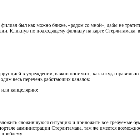
илиал был как можно ближе, «рядом со мной», дабы не тратить 
и. Кликнув по подходящему филиалу на карте Стерлитамака, вы 
коррупцией в учреждении, важно понимать, как и куда правильно
водим весь перечень работающих каналов:
 или канцелярию;
 изложить сложившуюся ситуацию и приложить все требуемые б
ортале администрации Стерлитамака, там же имеется возможнос
 проблему.