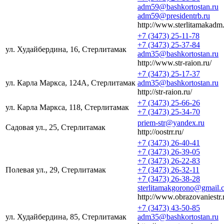
adm59@bashkortostan.ru
adm59@presidentrb.ru
http://www.sterlitamakadm.
+7 (3473) 25-11-78
+7 (3473) 25-37-84
ул. Худайбердина, 16, Стерлитамак
adm35@bashkortostan.ru
http://www.str-raion.ru/
+7 (3473) 25-17-37
ул. Карла Маркса, 124А, Стерлитамак
adm35@bashkortostan.ru
http://str-raion.ru/
+7 (3473) 25-66-26
ул. Карла Маркса, 118, Стерлитамак
+7 (3473) 25-34-70
priem-str@yandex.ru
Садовая ул., 25, Стерлитамак
http://oostrr.ru/
+7 (3473) 26-40-41
+7 (3473) 26-39-05
+7 (3473) 26-22-83
Полевая ул., 29, Стерлитамак
+7 (3473) 26-32-11
+7 (3473) 26-38-28
sterlitamakgorono@gmail.
http://www.obrazovaniestr.
+7 (3473) 43-50-85
ул. Худайбердина, 85, Стерлитамак
adm35@bashkortostan.ru