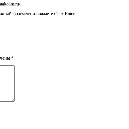
amakadm.ru/
.
жный фрагмент и нажмете Ctr + Enter.
ечены
*