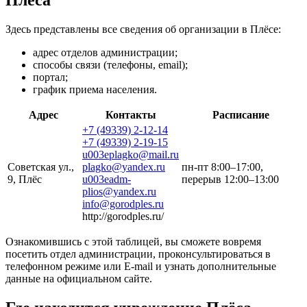
Здесь представлены все сведения об организации в Плёсе:
адрес отделов администрации;
способы связи (телефоны, email);
портал;
график приема населения.
Адрес
Контакты
Расписание
+7 (49339) 2-12-14
+7 (49339) 2-19-15
u003eplagko@mail.ru
Советская ул.,
plagko@yandex.ru
пн-пт 8:00–17:00,
9, Плёс
u003eadm-
перерыв 12:00–13:00
plios@yandex.ru
info@gorodples.ru
http://gorodples.ru/
Ознакомившись с этой таблицей, вы сможете вовремя
посетить отдел администрации, проконсультироваться в
телефонном режиме или E-mail и узнать дополнительные
данные на официальном сайте.