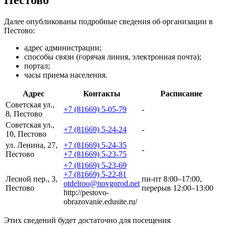
Далее опубликованы подробные сведения об организации в
Пестово:
адрес администрации;
способы связи (горячая линия, электронная почта);
портал;
часы приема населения.
Адрес
Контакты
Расписание
Советская ул.,
+7 (81669) 5-05-79
-
8, Пестово
Советская ул.,
+7 (81669) 5-24-24
-
10, Пестово
ул. Ленина, 27,
+7 (81669) 5-24-35
-
Пестово
+7 (81669) 5-23-75
+7 (81669) 5-23-69
+7 (81669) 5-22-81
Лесной пер., 3,
пн-пт 8:00–17:00,
otdelroo@novgorod.net
Пестово
перерыв 12:00–13:00
http://pestovo-
obrazovanie.edusite.ru/
Этих сведений будет достаточно для посещения