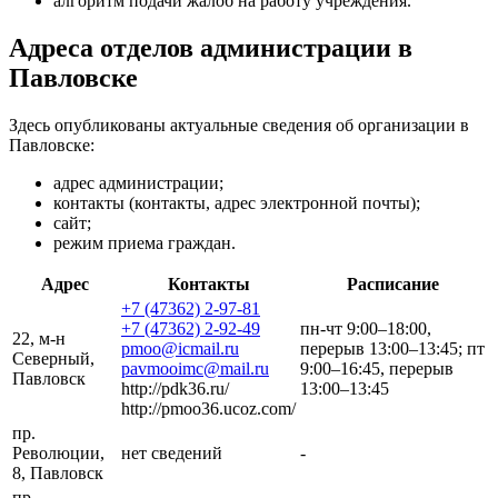
алгоритм подачи жалоб на работу учреждения.
Адреса отделов администрации в
Павловске
Здесь опубликованы актуальные сведения об организации в
Павловске:
адрес администрации;
контакты (контакты, адрес электронной почты);
сайт;
режим приема граждан.
Адрес
Контакты
Расписание
+7 (47362) 2-97-81
+7 (47362) 2-92-49
пн-чт 9:00–18:00,
22, м-н
pmoo@icmail.ru
перерыв 13:00–13:45; пт
Северный,
pavmooimc@mail.ru
9:00–16:45, перерыв
Павловск
http://pdk36.ru/
13:00–13:45
http://pmoo36.ucoz.com/
пр.
Революции,
нет сведений
-
8, Павловск
пр.