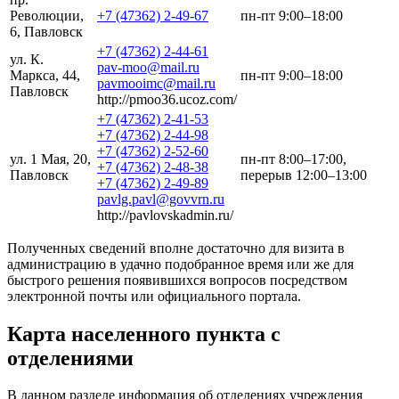
Революции,
+7 (47362) 2-49-67
пн-пт 9:00–18:00
6, Павловск
+7 (47362) 2-44-61
ул. К.
pav-moo@mail.ru
Маркса, 44,
пн-пт 9:00–18:00
pavmooimc@mail.ru
Павловск
http://pmoo36.ucoz.com/
+7 (47362) 2-41-53
+7 (47362) 2-44-98
+7 (47362) 2-52-60
ул. 1 Мая, 20,
пн-пт 8:00–17:00,
+7 (47362) 2-48-38
Павловск
перерыв 12:00–13:00
+7 (47362) 2-49-89
pavlg.pavl@govvrn.ru
http://pavlovskadmin.ru/
Полученных сведений вполне достаточно для визита в
администрацию в удачно подобранное время или же для
быстрого решения появившихся вопросов посредством
электронной почты или официального портала.
Карта населенного пункта с
отделениями
В данном разделе информация об отделениях учреждения