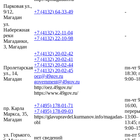
Парковая ул.,
9/12,
+7 (4132) 64-33-49
-
Магадан
ул.
Набережная
+7 (4132) 22-11-04
реки
-
+7 (4132) 22-10-98
Магаданки,
3, Магадан
+7 (4132) 20-02-42
+7 (4132) 20-02-41
+7 (4132) 20-02-44
Пролетарская
пн-чт 
+7 (4132) 20-02-45
ул., 14,
18:30; 
oez@49gov.ru
Магадан
9:00–1
government@49gov.ru
http://oez.49gov.ru/
https://www.49gov.ru/
пн-чт 
+7 (495) 178-01-71
16:00,
пр. Карла
+7 (495) 178-09-03
перер
Маркса, 35,
https://glavupravdel.kurmanov.info/magadan-
13:00–
Магадан
obl
13:45; 
9:00–1
ул. Горького,
пн-пт 
нет сведений