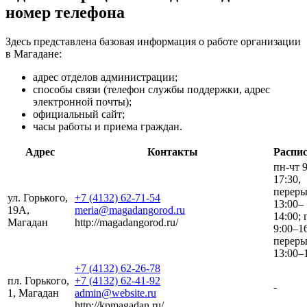
номер телефона
Здесь представлена базовая информация о работе организации
в Магадане:
адрес отделов администрации;
способы связи (телефон службы поддержки, адрес
электронной почты);
официальный сайт;
часы работы и приема граждан.
Адрес
Контакты
Распи
пн-чт 
17:30,
перер
ул. Горького,
+7 (4132) 62-71-54
13:00–
19А,
meria@magadangorod.ru
14:00; 
Магадан
http://magadangorod.ru/
9:00–16
перер
13:00–
+7 (4132) 62-26-78
пл. Горького,
+7 (4132) 62-41-92
-
1, Магадан
admin@website.ru
http://kpmagadan.ru/