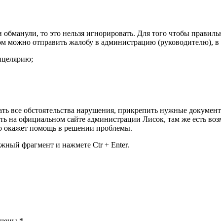
ли обманули, то это нельзя игнорировать. Для того чтобы правил
лом можно отправить жалобу в администрацию (руководителю), в
нцелярию;
сать все обстоятельства нарушения, прикрепить нужные докуме
ь на официальном сайте администрации Лисок, там же есть воз
но окажет помощь в решении проблемы.
жный фрагмент и нажмете Ctr + Enter.
ечены
*