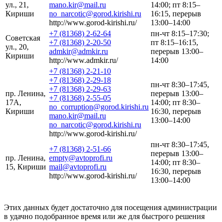
ул., 21,
mano.kir@mail.ru
14:00; пт 8:15–
Кириши
no_narcotic@gorod.kirishi.ru
16:15, перерыв
http://www.gorod-kirishi.ru/
13:00–14:00
+7 (81368) 2-62-64
пн-чт 8:15–17:30;
Советская
+7 (81368) 2-20-50
пт 8:15–16:15,
ул., 20,
admkir@admkir.ru
перерыв 13:00–
Кириши
http://www.admkir.ru/
14:00
+7 (81368) 2-21-10
+7 (81368) 2-29-18
пн-чт 8:30–17:45,
+7 (81368) 2-29-63
пр. Ленина,
перерыв 13:00–
+7 (81368) 2-55-05
17А,
14:00; пт 8:30–
no_corruption@gorod.kirishi.ru
Кириши
16:30, перерыв
mano.kir@mail.ru
13:00–14:00
no_narcotic@gorod.kirishi.ru
http://www.gorod-kirishi.ru/
пн-чт 8:30–17:45,
+7 (81368) 2-51-66
перерыв 13:00–
пр. Ленина,
empty@avtoprofi.ru
14:00; пт 8:30–
15, Кириши
mail@avtoprofi.ru
16:30, перерыв
http://www.gorod-kirishi.ru/
13:00–14:00
Этих данных будет достаточно для посещения администрации
в удачно подобранное время или же для быстрого решения