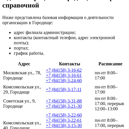
справочной
Ниже представлена базовая информация о деятельности
организации в Городище:
адрес филиала администрации;
контакты (контактный телефон, адрес электронной
почты);
портал;
график работы.
Адрес
Контакты
Расписание
+7 (84158) 3-16-62
Московская ул., 78,
пн-пт 8:00–
+7 (84158) 3-16-61
Городище
17:00
+7 (84158) 3-24-60
Комсомольская ул.,
пн-пт 8:00–
+7 (84158) 3-17-11
29, Городище
17:00
пн-пт 8:00–
Советская ул., 9,
+7 (84158) 3-31-88
17:00, перерыв
Городище
+7 (84158) 3-21-30
12:00–13:00
+7 (84158) 3-22-60
+7 (84158) 3-22-61
пн-пт 8:00–
Комсомольская ул.,
+7 (84158) 3-15-30
17:00, перерыв
40, Городище