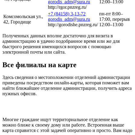
gorodis_adm@sura.ru
12:00–13:00
http://rgor.pnzreg.ru/
+7 (84158) 3-13-72
пн-пт 8:00–
Комсомольская ул.,
gorodis_adm@sura.ru
17:00, перерыв
42, Городище
http://gorodishe.pnzreg.ru/
12:00–13:00
Полученных данных вполне достаточно для визита в
администрацию в удачно подобранное время или же для
быстрого решения имеющихся вопросов с помощью
электронной почты или сайта.
Все филиалы на карте
Здесь сведения о местоположении отделений администрации
приведены посредством онлайн-карты, которая поможет вам
найти ближайшее отделение администрации, получить адреса
нужных офисов.
Многие граждане ищут территориальное отделение как
можно ближе к своему дому или работе. Встроенная выше
карта справится с этой задачей оперативно и просто. Вам надо