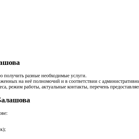
лашова
ю получить разные необходимые услуги.
оженных на неё полномочий и в соответствии с административн
са, режим работы, актуальные контакты, перечень предоставляем
Балашова
ове:
к);