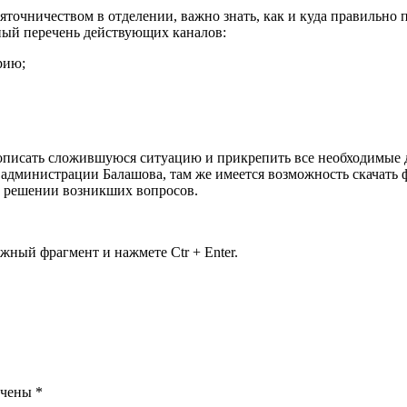
зяточничеством в отделении, важно знать, как и куда правильно
ный перечень действующих каналов:
рию;
о описать сложившуюся ситуацию и прикрепить все необходимы
 администрации Балашова, там же имеется возможность скачать
в решении возникших вопросов.
жный фрагмент и нажмете Ctr + Enter.
ечены
*