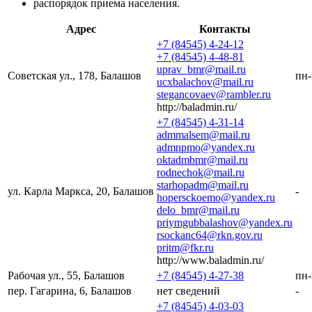
распорядок приема населения.
Адрес
Контакты
+7 (84545) 4-24-12
+7 (84545) 4-48-81
uprav_bmr@mail.ru
Советская ул., 178, Балашов
пн-
ucxbalachov@mail.ru
stegancovaev@rambler.ru
http://baladmin.ru/
+7 (84545) 4-31-14
admmalsem@mail.ru
admnpmo@yandex.ru
oktadmbmr@mail.ru
rodnechok@mail.ru
starhopadm@mail.ru
ул. Карла Маркса, 20, Балашов
-
hopersckoemo@yandex.ru
delo_bmr@mail.ru
priymgubbalashov@yandex.ru
rsockanc64@rkn.gov.ru
pritm@fkr.ru
http://www.baladmin.ru/
Рабочая ул., 55, Балашов
+7 (84545) 4-27-38
пн-
пер. Гагарина, 6, Балашов
нет сведений
-
+7 (84545) 4-03-03