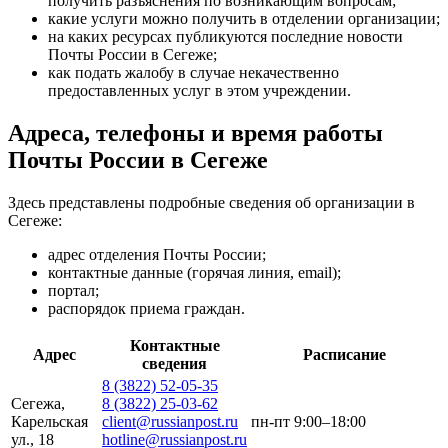
получить разъяснения по возникающим вопросам;
какие услуги можно получить в отделении организации;
на каких ресурсах публикуются последние новости
Почты России в Сегеже;
как подать жалобу в случае некачественно
предоставленных услуг в этом учреждении.
Адреса, телефоны и время работы
Почты России в Сегеже
Здесь представлены подробные сведения об организации в
Сегеже:
адрес отделения Почты России;
контактные данные (горячая линия, email);
портал;
распорядок приема граждан.
Контактные
Адрес
Расписание
сведения
8 (3822) 52-05-35
Сегежа,
8 (3822) 25-03-62
Карельская
client@russianpost.ru
пн-пт 9:00–18:00
ул., 18
hotline@russianpost.ru