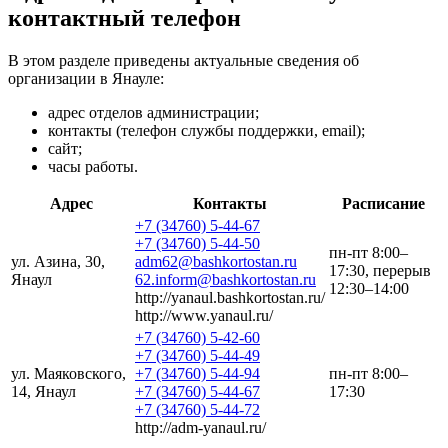
контактный телефон
В этом разделе приведены актуальные сведения об
организации в Янауле:
адрес отделов администрации;
контакты (телефон службы поддержки, email);
сайт;
часы работы.
Адрес
Контакты
Расписание
+7 (34760) 5-44-67
+7 (34760) 5-44-50
пн-пт 8:00–
ул. Азина, 30,
adm62@bashkortostan.ru
17:30, перерыв
Янаул
62.inform@bashkortostan.ru
12:30–14:00
http://yanaul.bashkortostan.ru/
http://www.yanaul.ru/
+7 (34760) 5-42-60
+7 (34760) 5-44-49
ул. Маяковского,
+7 (34760) 5-44-94
пн-пт 8:00–
14, Янаул
+7 (34760) 5-44-67
17:30
+7 (34760) 5-44-72
http://adm-yanaul.ru/