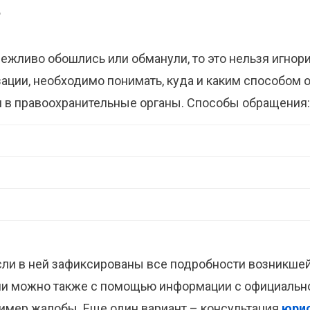
е
евежливо обошлись или обманули, то это нельзя игнор
зации, необходимо понимать, куда и каким способом
и в правоохранительные органы. Способы обращения:
если в ней зафиксированы все подробности возникше
зии можно также с помощью информации с официальн
имер жалобы. Еще один вариант – консультация
юрис