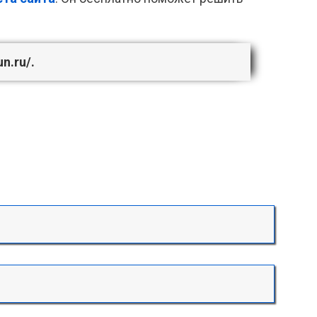
un.ru/
.