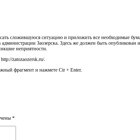
писать сложившуюся ситуацию и приложить все необходимые бум
администрации Заозерска. Здесь же должен быть опубликован и
никшие неприятности.
:
http://zatozaozersk.ru/
.
жный фрагмент и нажмете Ctr + Enter.
ечены
*