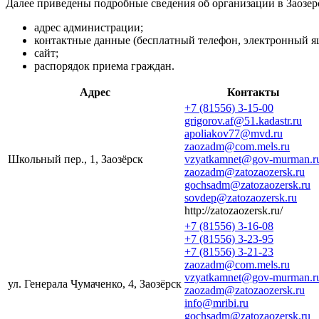
Далее приведены подробные сведения об организации в Заозер
адрес администрации;
контактные данные (бесплатный телефон, электронный я
сайт;
распорядок приема граждан.
Адрес
Контакты
+7 (81556) 3-15-00
grigorov.af@51.kadastr.ru
apoliakov77@mvd.ru
zaozadm@com.mels.ru
Школьный пер., 1, Заозёрск
vzyatkamnet@gov-murman.r
zaozadm@zatozaozersk.ru
gochsadm@zatozaozersk.ru
sovdep@zatozaozersk.ru
http://zatozaozersk.ru/
+7 (81556) 3-16-08
+7 (81556) 3-23-95
+7 (81556) 3-21-23
zaozadm@com.mels.ru
vzyatkamnet@gov-murman.r
ул. Генерала Чумаченко, 4, Заозёрск
zaozadm@zatozaozersk.ru
info@mribi.ru
gochsadm@zatozaozersk.ru