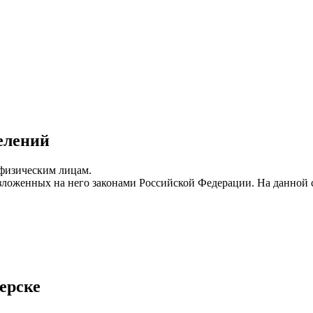
елений
 физическим лицам.
возложенных на него законами Российской Федерации. На данно
ерске