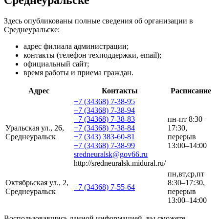
Здесь опубликованы полные сведения об организации в
Среднеуральске:
адрес филиала администрации;
контакты (телефон техподдержки, email);
официальный сайт;
время работы и приема граждан.
Адрес
Контакты
Расписание
+7 (34368) 7-38-95
+7 (34368) 7-38-94
+7 (34368) 7-38-83
пн-пт 8:30–
Уральская ул., 26,
+7 (34368) 7-38-84
17:30,
Среднеуральск
+7 (343) 383-60-81
перерыв
+7 (34368) 7-38-99
13:00–14:00
sredneuralsk@gov66.ru
http://sredneuralsk.midural.ru/
пн,вт,ср,пт
Октябрьская ул., 2,
8:30–17:30,
+7 (34368) 7-55-64
Среднеуральск
перерыв
13:00–14:00
Воспользовавшись данной информацией, вы сможете