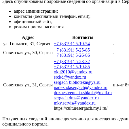
Здесь опубликованы подробные сведения об организации в Сер
адрес администрации;
контакты (бесплатный телефон, email);
официальный сайт;
режим приема населения.
Адрес
Контакты
ул. Горького, 31, Сергач
+7 (83191) 5-19-54
-
+7 (83191) 5-25-85
Советская ул., 30, Сергач
-
+7 (83191) 5-26-86
+7 (83191) 5-23-32
+7 (83191) 5-19-85
okit2010@yandex.ru
srckd@yandex.ru
sergach-biblioteka@ya.ru
Советская ул., 31, Сергач
пн-чт 8
nadezhdasergach@yandex.ru
dozhestvennaia.shkola@mail.ru
sergach.dms@yandex.ru
mky.servis@yandex.ru
https://culturesergach.my1.ru/
Полученных сведений вполне достаточно для посещения админ
официального портала.