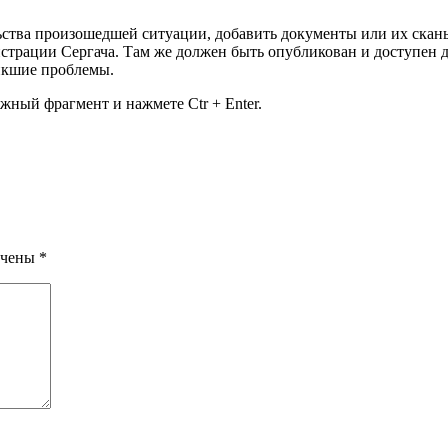
льства произошедшей ситуации, добавить документы или их ска
трации Сергача. Там же должен быть опубликован и доступен д
икшие проблемы.
жный фрагмент и нажмете Ctr + Enter.
ечены
*