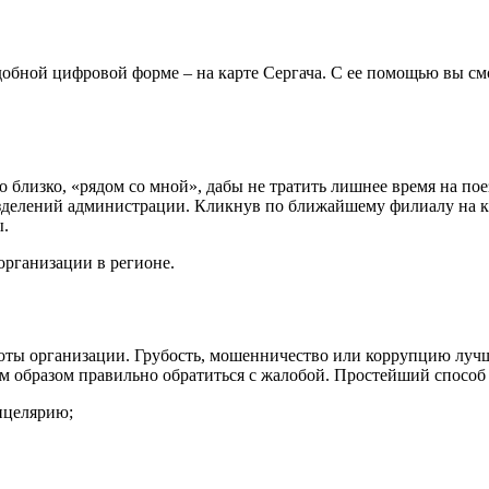
добной цифровой форме – на карте Сергача. С ее помощью вы с
близко, «рядом со мной», дабы не тратить лишнее время на пое
азделений администрации. Кликнув по ближайшему филиалу на ка
ы.
организации в регионе.
аботы организации. Грубость, мошенничество или коррупцию лу
ким образом правильно обратиться с жалобой. Простейший способ
нцелярию;