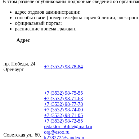
В этом разделе опубликованы подробные сведения об организа
адрес отделов администрации;
способы связи (номер телефона горячей линии, электронн
официальный портал;
расписание приема граждан.
Адрес
пр. Победы, 24,
+7 (3532) 98-78-84
Оренбург
+7 (3532) 98-75-55
+7 (3532) 98-71-63
+7 (3532) 98-77-78
+7 (3532) 98-74-00
+7 (3532) 98-71-05
+7 (3532) 98-72-55
redaktor_56file@mail.ru
org@esoo.ru
Советская ул., 60,
k278272@yandex.ru