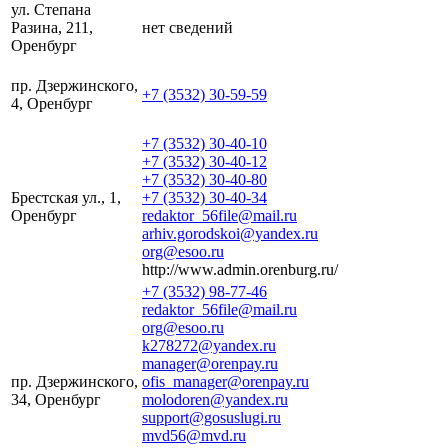
ул. Степана
Разина, 211,
нет сведений
Оренбург
пр. Дзержинского,
+7 (3532) 30-59-59
4, Оренбург
+7 (3532) 30-40-10
+7 (3532) 30-40-12
+7 (3532) 30-40-80
Брестская ул., 1,
+7 (3532) 30-40-34
Оренбург
redaktor_56file@mail.ru
arhiv.gorodskoi@yandex.ru
org@esoo.ru
http://www.admin.orenburg.ru/
+7 (3532) 98-77-46
redaktor_56file@mail.ru
org@esoo.ru
k278272@yandex.ru
manager@orenpay.ru
пр. Дзержинского,
ofis_manager@orenpay.ru
34, Оренбург
molodoren@yandex.ru
support@gosuslugi.ru
mvd56@mvd.ru