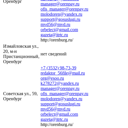
Оренбург
manager@orenpay.ru
ofis_manager@orenpay.ru
molodoren@yandex.ru
support@gosuslugi.ru
mvd56@mvd.ru
orbelect@gmail.com
gazeta@itrtc.ru
http://orenburg.ru/
Измайловская ул.,
20, м-н
нет сведений
Пристанционный,
Оренбург
+7 (3532) 98-73-39
redaktor_56file@mail.ru
org@esoo.ru
k278272@yandex.ru
manager@orenpay.ru
Советская ул., 59,
ofis_manager@orenpay.ru
Оренбург
molodoren@yandex.ru
support@gosuslugi.ru
mvd56@mvd.ru
orbelect@gmail.com
gazeta@itrtc.ru
http://orenburg.ru/