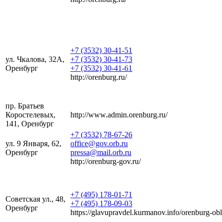
+7 (3532) 30-41-51
ул. Чкалова, 32А,
+7 (3532) 30-41-73
Оренбург
+7 (3532) 30-41-61
http://orenburg.ru/
пр. Братьев
Коростелевых,
http://www.admin.orenburg.ru/
141, Оренбург
+7 (3532) 78-67-26
ул. 9 Января, 62,
office@gov.orb.ru
Оренбург
pressa@mail.orb.ru
http://orenburg-gov.ru/
+7 (495) 178-01-71
Советская ул., 48,
+7 (495) 178-09-03
Оренбург
https://glavupravdel.kurmanov.info/orenburg-obl