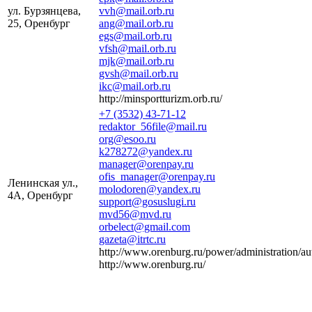
ул. Бурзянцева,
vvh@mail.orb.ru
25, Оренбург
ang@mail.orb.ru
egs@mail.orb.ru
vfsh@mail.orb.ru
mjk@mail.orb.ru
gvsh@mail.orb.ru
ikc@mail.orb.ru
http://minsportturizm.orb.ru/
+7 (3532) 43-71-12
redaktor_56file@mail.ru
org@esoo.ru
k278272@yandex.ru
manager@orenpay.ru
ofis_manager@orenpay.ru
Ленинская ул.,
molodoren@yandex.ru
4А, Оренбург
support@gosuslugi.ru
mvd56@mvd.ru
orbelect@gmail.com
gazeta@itrtc.ru
http://www.orenburg.ru/power/administration/a
http://www.orenburg.ru/