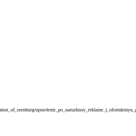
tration_of_orenburg/upravlenie_po_naruzhnoy_reklame_i_oformleniyu_