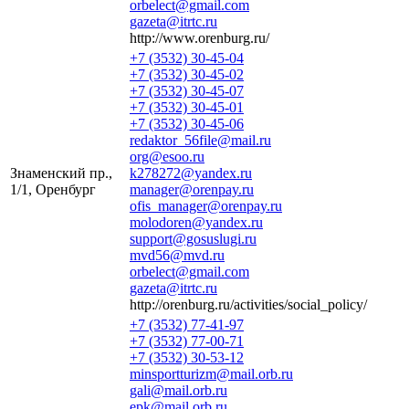
orbelect@gmail.com
gazeta@itrtc.ru
http://www.orenburg.ru/
+7 (3532) 30-45-04
+7 (3532) 30-45-02
+7 (3532) 30-45-07
+7 (3532) 30-45-01
+7 (3532) 30-45-06
redaktor_56file@mail.ru
org@esoo.ru
Знаменский пр.,
k278272@yandex.ru
1/1, Оренбург
manager@orenpay.ru
ofis_manager@orenpay.ru
molodoren@yandex.ru
support@gosuslugi.ru
mvd56@mvd.ru
orbelect@gmail.com
gazeta@itrtc.ru
http://orenburg.ru/activities/social_policy/
+7 (3532) 77-41-97
+7 (3532) 77-00-71
+7 (3532) 30-53-12
minsportturizm@mail.orb.ru
gali@mail.orb.ru
epk@mail.orb.ru