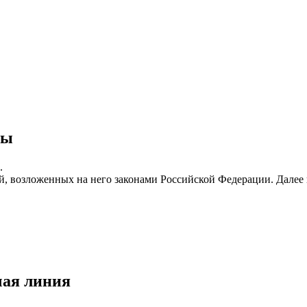
ты
.
ей, возложенных на него законами Российской Федерации. Дале
чая линия