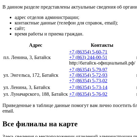
В данном разделе представлены актуальные сведения об органи
адрес отделов администрации;
контактные данные (телефон для справок, email);
сайт;
время работы и приема граждан.
Адрес
Контакты
+7 (86354) 5-60-71
пл. Ленина, 3, Батайск
+7 (863) 244-00-51
http://батайск-официальный.рф/
+7 (86354) 5-79-97
ул. Энгельса, 172, Батайск
+7 (86354) 5-72-93
+7 (86354) 5-73-02
ул. Ленина, 3, Батайск
+7 (86354) 5-73-14
ул. Луначарского, 188, Батайск
+7 (86354) 5-76-92
Приведенные в таблице данные помогут вам лично посетить б
email.
Все филиалы на карте
Здесь сведения о местоположении отделений администрации п