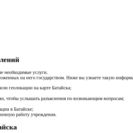
елений
е необходимые услуги.
зложенных на него государством. Ниже вы узнаете такую информ
или геолокации на карте Батайска;
ции, чтобы услышать разъяснения по возникающим вопросам;
ации в Батайске;
венную работу учреждения.
айска