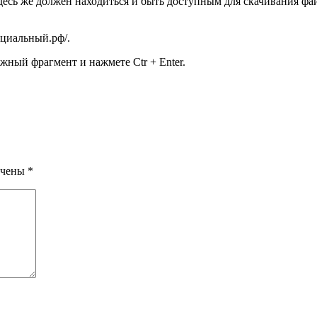
десь же должен находиться и быть доступным для скачивания ф
фициальный.рф/
.
жный фрагмент и нажмете Ctr + Enter.
ечены
*