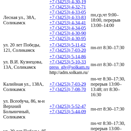
+7 (34253) 4-30-19
+7 (34253) 4-32-71
+7 (34253) 4-33-05
пн,ср,чт 9:00–
Лесная ул., 38А,
+7 (34253) 4-33-83
18:00, перерыв
Соликамск
+7 (34253) 4-34-41
13:00–14:00
+7 (34253) 4-34-05
+7 (34253) 4-30-90
+7 (34253) 4-30-95
ул. 20 лет Победы,
+7 (34253) 5-11-62
пн-пт 8:30–17:30
121, Соликамск
+7 (34253) 7-03-20
+7 (34253) 5-14-86
ул. В.И. Кузнецова,
+7 (34253) 5-10-33
пн-пт 8:30–17:30
13А, Соликамск
press_glv@solkam.ru
http://adm.solkam.ru/
пн-чт 8:30–17:30,
Калийная ул., 138А,
+7 (34253) 7-03-29
перерыв 13:00–
Соликамск
+7 (34253) 7-08-70
13:48; пт 8:30–
16:30
ул. Всеобуча, 86, м-н
Верхний
+7 (34253) 5-52-47
пн-пт 8:30–17:30
Больничный,
+7 (34253) 5-44-09
Соликамск
пн-чт 8:30–17:30,
перерыв 13:00–