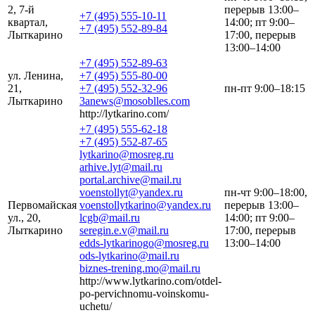
2, 7-й
перерыв 13:00–
+7 (495) 555-10-11
квартал,
14:00; пт 9:00–
+7 (495) 552-89-84
Лыткарино
17:00, перерыв
13:00–14:00
+7 (495) 552-89-63
ул. Ленина,
+7 (495) 555-80-00
21,
+7 (495) 552-32-96
пн-пт 9:00–18:15
Лыткарино
3anews@mosoblles.com
http://lytkarino.com/
+7 (495) 555-62-18
+7 (495) 552-87-65
lytkarino@mosreg.ru
arhive.lyt@mail.ru
portal.archive@mail.ru
voenstollyt@yandex.ru
пн-чт 9:00–18:00,
Первомайская
voenstollytkarino@yandex.ru
перерыв 13:00–
ул., 20,
lcgb@mail.ru
14:00; пт 9:00–
Лыткарино
seregin.e.v@mail.ru
17:00, перерыв
edds-lytkarinogo@mosreg.ru
13:00–14:00
ods-lytkarino@mail.ru
biznes-trening.mo@mail.ru
http://www.lytkarino.com/otdel-
po-pervichnomu-voinskomu-
uchetu/