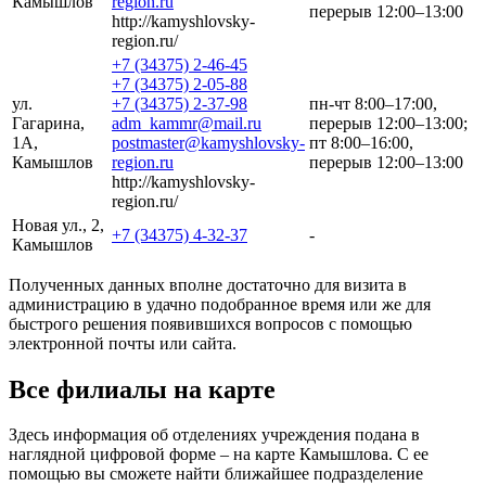
Камышлов
region.ru
перерыв 12:00–13:00
http://kamyshlovsky-
region.ru/
+7 (34375) 2-46-45
+7 (34375) 2-05-88
ул.
+7 (34375) 2-37-98
пн-чт 8:00–17:00,
Гагарина,
adm_kammr@mail.ru
перерыв 12:00–13:00;
1А,
postmaster@kamyshlovsky-
пт 8:00–16:00,
Камышлов
region.ru
перерыв 12:00–13:00
http://kamyshlovsky-
region.ru/
Новая ул., 2,
+7 (34375) 4-32-37
-
Камышлов
Полученных данных вполне достаточно для визита в
администрацию в удачно подобранное время или же для
быстрого решения появившихся вопросов с помощью
электронной почты или сайта.
Все филиалы на карте
Здесь информация об отделениях учреждения подана в
наглядной цифровой форме – на карте Камышлова. С ее
помощью вы сможете найти ближайшее подразделение