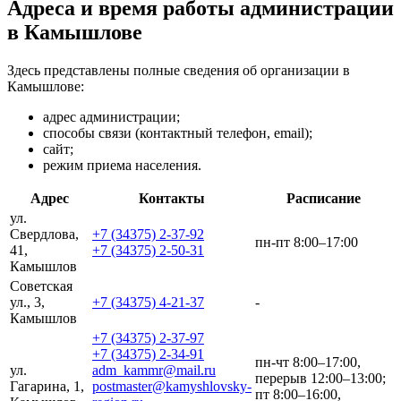
Адреса и время работы администрации
в Камышлове
Здесь представлены полные сведения об организации в
Камышлове:
адрес администрации;
способы связи (контактный телефон, email);
сайт;
режим приема населения.
Адрес
Контакты
Расписание
ул.
Свердлова,
+7 (34375) 2-37-92
пн-пт 8:00–17:00
41,
+7 (34375) 2-50-31
Камышлов
Советская
ул., 3,
+7 (34375) 4-21-37
-
Камышлов
+7 (34375) 2-37-97
+7 (34375) 2-34-91
пн-чт 8:00–17:00,
ул.
adm_kammr@mail.ru
перерыв 12:00–13:00;
Гагарина, 1,
postmaster@kamyshlovsky-
пт 8:00–16:00,