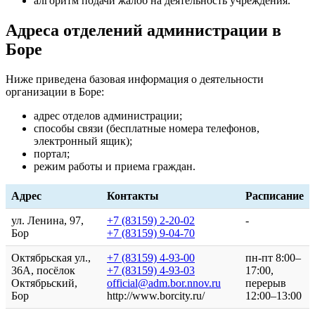
алгоритм подачи жалоб на деятельность учреждения.
Адреса отделений администрации в
Боре
Ниже приведена базовая информация о деятельности
организации в Боре:
адрес отделов администрации;
способы связи (бесплатные номера телефонов,
электронный ящик);
портал;
режим работы и приема граждан.
Адрес
Контакты
Расписание
ул. Ленина, 97,
+7 (83159) 2-20-02
-
Бор
+7 (83159) 9-04-70
Октябрьская ул.,
+7 (83159) 4-93-00
пн-пт 8:00–
36А, посёлок
+7 (83159) 4-93-03
17:00,
Октябрьский,
official@adm.bor.nnov.ru
перерыв
Бор
http://www.borcity.ru/
12:00–13:00