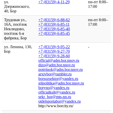
ул.
+7 (83159) 4-11-29
пн-пт 8:00–
Дзержинского,
17:00
40, Бор
Трудовая ул.,
+7 (83159) 6-88-62
пн-пт 8:00–
16А, посёлок
+7 (83159) 6-85-11
17:00
Неклюдово,
+7 (83159) 6-85-40
посёлок 6-я
+7 (83159) 6-85-45
фабрика, Бор
ул. Ленина, 130,
+7 (83159) 9-95-22
-
Бор
+7 (83159) 9-27-70
+7 (83159) 9-28-60
official@adm.bor.nnov.ru
dizo@adm.bor.nnov.ru
potrrinok@adm.bor.nnov.ru
arxivbor@rambler.ru
borsozsektor@yandex.ru
gilpolitika@adm.bor.nnov.ru
boryno@yandex.ru
officialkult@yandex.ru
sekr_bor@mts-nn.ru
otdelsportabor@yandex.ru
http://www.borcity.ru/