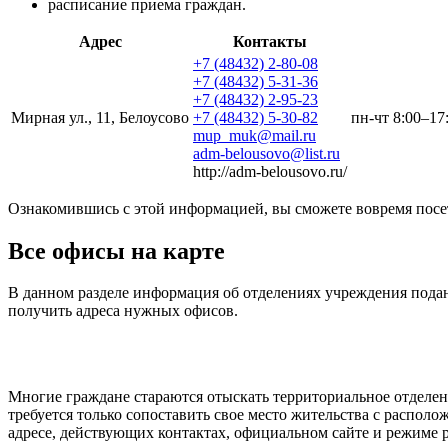
расписание приема граждан.
Адрес
Контакты
+7 (48432) 2-80-08
+7 (48432) 5-31-36
+7 (48432) 2-95-23
Мирная ул., 11, Белоусово
+7 (48432) 5-30-82
пн-чт 8:00–17
mup_muk@mail.ru
adm-belousovo@list.ru
http://adm-belousovo.ru/
Ознакомившись с этой информацией, вы сможете вовремя посет
Все офисы на карте
В данном разделе информация об отделениях учреждения пода
получить адреса нужных офисов.
Многие граждане стараются отыскать территориальное отделени
требуется только сопоставить свое место жительства с распо
адресе, действующих контактах, официальном сайте и режиме 