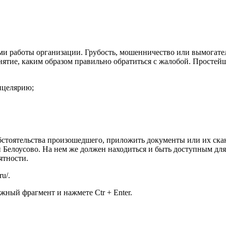
ами работы организации. Грубость, мошенничество или вымогате
онятие, каким образом правильно обратиться с жалобой. Простей
нцелярию;
обстоятельства произошедшего, приложить документы или их ск
елоусово. На нем же должен находиться и быть доступным для 
ятности.
ru/
.
жный фрагмент и нажмете Ctr + Enter.